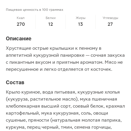
Пищевая ценность в 100 граммах
Ккал
Белки
Жиры
Углеводы
270
12
13
27
Описание
Хрустящие острые крылышки к пенному в
аппетитной кукурузной панировке — сочная закуска
с пикантным вкусом и приятным ароматом. Мясо не
пересушенное и легко отделяется от косточек.
Состав
Крыло куриное, вода питьевая, кукурузные хлопья
(кукуруза, растительное масло), мука пшеничная
хлебопекарная высший сорт, соевый белок, крахмал
картофельный, мука кукурузная, соль, овощи
сушеные, пряности (натуральная молотая паприка,
куркума, перец черный, тмин, семена горчицы,