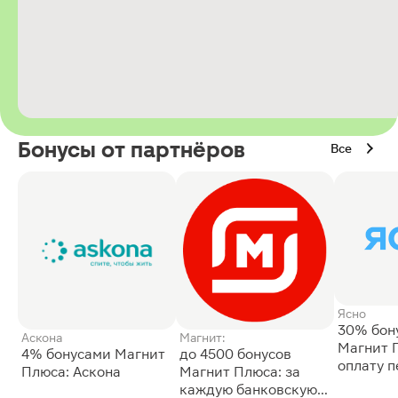
Бонусы от партнёров
Все
Ясно
30% бон
Аскона
Магнит:
Магнит 
4% бонусами Магнит
до 4500 бонусов
оплату 
Плюса: Аскона
Магнит Плюса: за
сессии: 
каждую банковскую