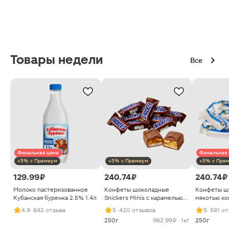
Товары недели
Все
Финальная цена
Финальная 
+5% с Премиум
+5% с Премиум
+5% с Пре
129.99 ₽
240.74 ₽
240.74 ₽
Молоко пастеризованное
Конфеты шоколадные
Конфеты ш
Кубанская буренка 2.5% 1.4л
Snickers Minis с карамелью
мякотью ко
арахисом и нугой
4.9
· 642 отзыва
5
· 420 отзывов
5
· 581 о
250г
962.99 ₽ · 1кг
250г