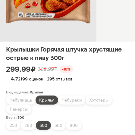
Крылышки Горячая штучка хрустящие
острые к пиву 300г
299.99 ₽
369.99 ₽
-18%
4.7
2199 оценок · 295 отзывов
Вид изделия:
Крылья
Чебупицца
Крылья
Чебуреки
Хотстеры
Пекерсы
Вес, г:
300
250
280
300
360
900