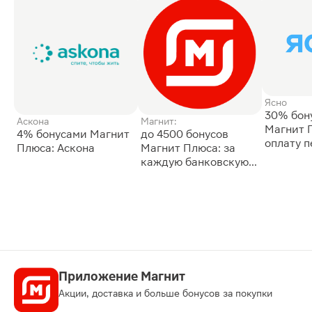
Ясно
30% бон
Аскона
Магнит:
Магнит 
4% бонусами Магнит
до 4500 бонусов
оплату 
Плюса: Аскона
Магнит Плюса: за
сессии: 
каждую банковскую
карту
Приложение Магнит
Акции, доставка и больше бонусов за покупки