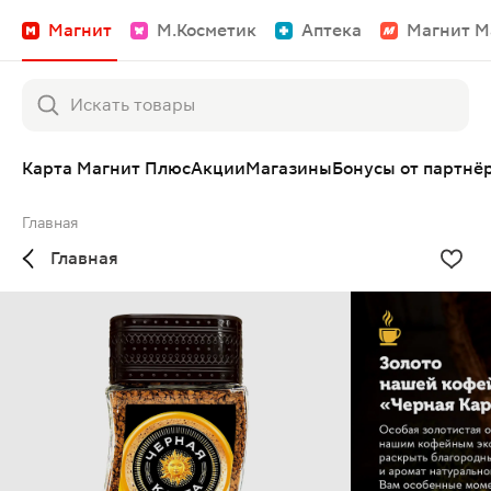
Магнит
М.Косметик
Аптека
Магнит М
Карта Магнит Плюс
Акции
Магазины
Бонусы от партнё
Главная
Главная