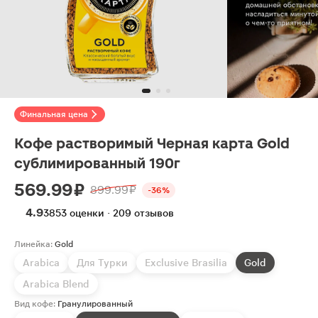
Финальная цена
Кофе растворимый Черная карта Gold
сублимированный 190г
569.99 ₽
899.99 ₽
-36%
4.9
3853 оценки · 209 отзывов
Линейка:
Gold
Arabica
Для Турки
Exclusive Brasilia
Gold
Arabica Blend
Вид кофе:
Гранулированный