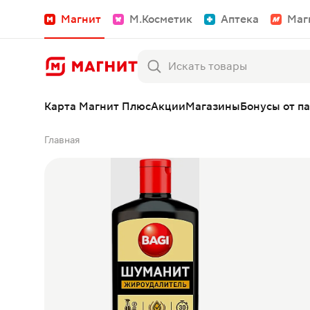
Магнит
М.Косметик
Аптека
Маг
Карта Магнит Плюс
Акции
Магазины
Бонусы от п
Главная