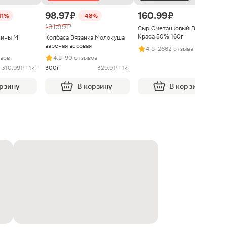
98.97 ₽
160.99 ₽
11%
-48%
191.99 ₽
Сыр Сметанковый Варвара
Краса 50% 160г
нины М
Колбаса Вязанка Молокуша
вареная весовая
4.8
· 2662 отзыва
ывов
4.8
· 90 отзывов
310.99 ₽ · 1кг
300г
329.9 ₽ · 1кг
орзину
В корзину
В корзину