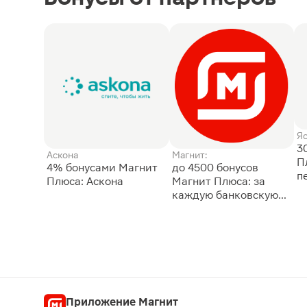
Я
3
Аскона
Магнит:
П
4% бонусами Магнит
до 4500 бонусов
п
Плюса: Аскона
Магнит Плюса: за
каждую банковскую
карту
Приложение Магнит