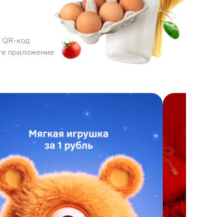
 QR-код
те приложение