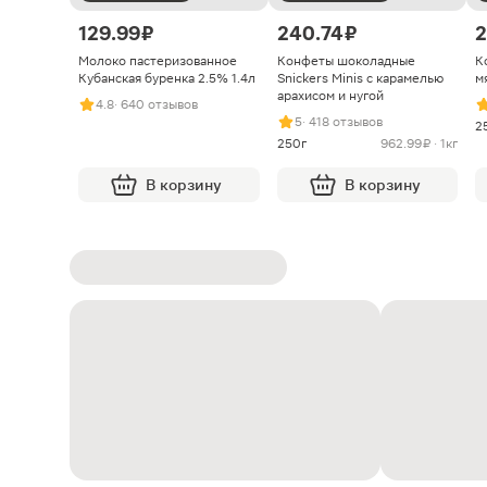
129.99 ₽
240.74 ₽
2
Молоко пастеризованное
Конфеты шоколадные
К
Кубанская буренка 2.5% 1.4л
Snickers Minis с карамелью
м
арахисом и нугой
4.8
· 640 отзывов
5
· 418 отзывов
2
250г
962.99 ₽ · 1кг
В корзину
В корзину