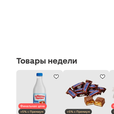
Товары недели
Финальная цена
+5% с Премиум
+5% с Премиум