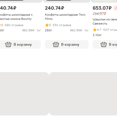
40.74 ₽
240.74 ₽
653.07 ₽
-
734.97 ₽
онфеты шоколадные с
Конфеты шоколадные Twix
якотью кокоса Bounty
Minis
Шашлык из сви
Свежесть
5
· 580 отзывов
5
· 330 отзывов
4.7
· 1537 отз
50г
962.99 ₽ · 1кг
250г
962.99 ₽ · 1кг
2.10кг
В корзину
В корзину
В к