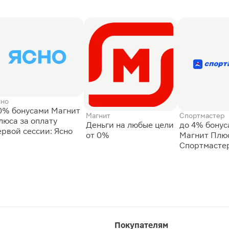
сно
0% бонусами Магнит
Магнит
Спортмастер
люса за оплату
Деньги на любые цели
до 4% бону
ервой сессии: Ясно
от 0%
Магнит Плюс
Спортмасте
Покупателям