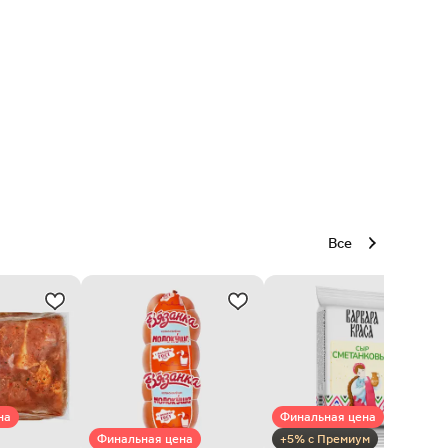
Все
на
Финальная цена
Финальная цена
+5% с Премиум