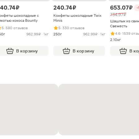
40.74 ₽
240.74 ₽
653.07 ₽
-
734.97 ₽
онфеты шоколадные с
Конфеты шоколадные Twix
якотью кокоса Bounty
Minis
Шашлык из сви
Свежесть
5
· 580 отзывов
5
· 330 отзывов
4.6
· 1539 отз
50г
962.99 ₽ · 1кг
250г
962.99 ₽ · 1кг
2.10кг
В корзину
В корзину
В к