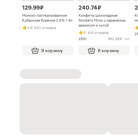
129.99 ₽
240.74 ₽
2
Молоко пастеризованное
Конфеты шоколадные
К
Кубанская буренка 2.5% 1.4л
Snickers Minis с карамелью
м
арахисом и нугой
4.9
· 640 отзывов
5
· 419 отзывов
2
250г
962.99 ₽ · 1кг
В корзину
В корзину