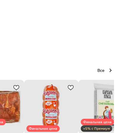
Все
на
Финальная цена
Финальная цена
+5% с Премиум