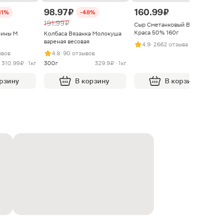
98.97 ₽
160.99 ₽
11%
-48%
191.99 ₽
Сыр Сметанковый Варвара
Краса 50% 160г
нины М
Колбаса Вязанка Молокуша
вареная весовая
4.9
· 2662 отзыва
ывов
4.8
· 90 отзывов
310.99 ₽ · 1кг
300г
329.9 ₽ · 1кг
орзину
В корзину
В корзину