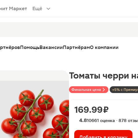
нит Маркет
Ещё
артнёров
Помощь
Вакансии
Партнёрам
О компании
Томаты черри н
Финальная цена
+5% с Премиу
169.99 ₽
4.8
10661 оценка · 878 отз
Добавить в корзину