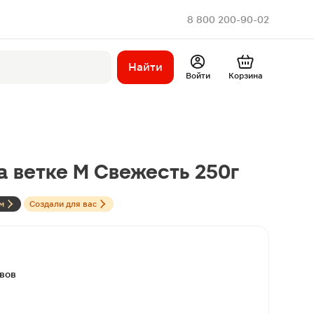
8 800 200-90-02
Найти
Войти
Корзина
а ветке M Свежесть 250г
м
Создали для вас
ывов