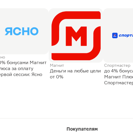
сно
0% бонусами Магнит
Магнит
Спортмастер
люса за оплату
Деньги на любые цели
до 4% бону
ервой сессии: Ясно
от 0%
Магнит Плюс
Спортмасте
Покупателям