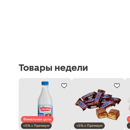
Товары недели
Финальная цена
+5% с Премиум
+5% с Премиум