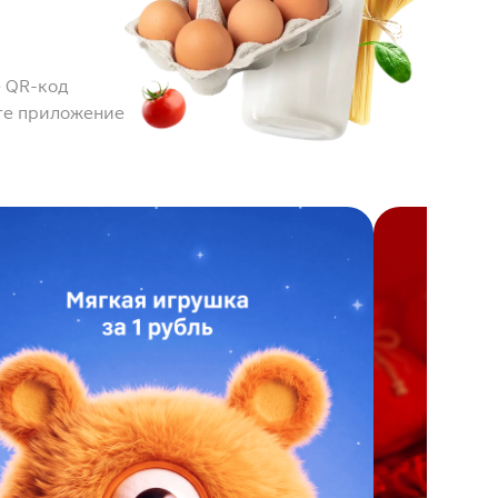
 QR-код
те приложение