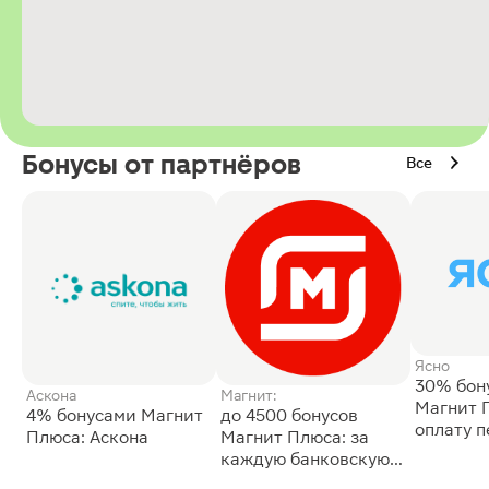
Бонусы от партнёров
Все
Ясно
30% бон
Аскона
Магнит:
Магнит 
4% бонусами Магнит
до 4500 бонусов
оплату 
Плюса: Аскона
Магнит Плюса: за
сессии: 
каждую банковскую
карту