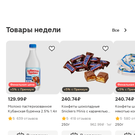
Товары недели
Все
Финальная цена
Финальная 
+5% с Премиум
+5% с Премиум
+5% с Пре
129.99 ₽
240.74 ₽
240.74 ₽
Молоко пастеризованное
Конфеты шоколадные
Конфеты ш
Кубанская буренка 2.5% 1.4л
Snickers Minis с карамелью
мякотью ко
арахисом и нугой
5
· 639 отзывов
5
· 418 отзывов
5
· 580 о
250г
962.99 ₽ · 1кг
250г