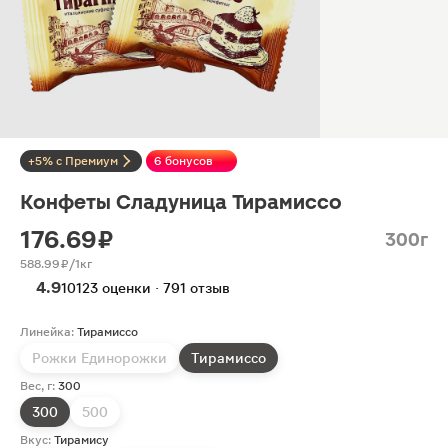
+5% с Премиум
6 бонусов
Конфеты Сладуница Тирамиссо
176.69 ₽
300г
588.99 ₽/1кг
4.9
10123 оценки · 791 отзыв
Линейка:
Тирамиссо
Рожки Единорожки
Тирамиссо
Вес, г:
300
300
500
Вкус:
Тирамису