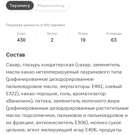
Тирамису
Маршмеллоу
Пищевая ценность в 100 граммах
Ккал
Белки
Жиры
Углеводы
430
2
19
63
Состав
Сахар, глазурь кондитерская (сахар, заменитель
масла какао нетемперируемый лауринового типа
(рафинированное дезодорированное
пальмоядровое масло, эмульгаторы: Е492, соевый
Е322), какао-порошок, соль, ароматизатор
«Ванилин»), патока, заменитель молочного жира
(рафинированные дезодорированные растительные
масла: подсолнечное, пальмовое и пальмоядровое и
их фракции, антиокислитель Е306), молоко сухое
цельное, агент желирующий агар Е406, продукты