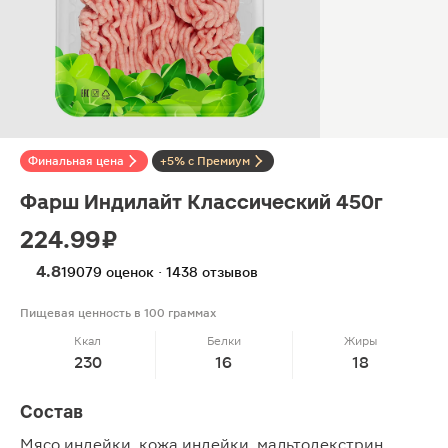
Финальная цена
+5% с Премиум
Фарш Индилайт Классический 450г
224.99 ₽
4.8
19079 оценок · 1438 отзывов
Пищевая ценность в 100 граммах
Ккал
Белки
Жиры
230
16
18
Состав
Мясо индейки, кожа индейки, мальтодекстрин,