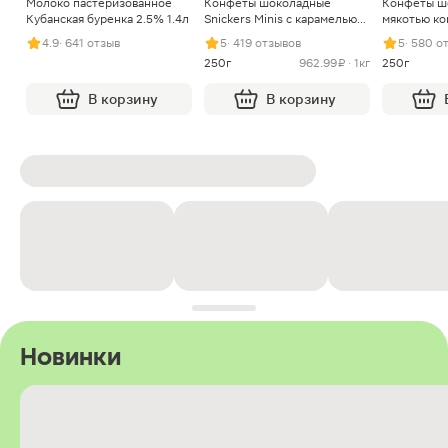
Молоко пастеризованное
Конфеты шоколадные
Конфеты ш
Кубанская буренка 2.5% 1.4л
Snickers Minis с карамелью
мякотью ко
арахисом и нугой
4.9
· 641 отзыв
5
· 419 отзывов
5
· 580 о
250г
962.99 ₽ · 1кг
250г
В корзину
В корзину
Новинки