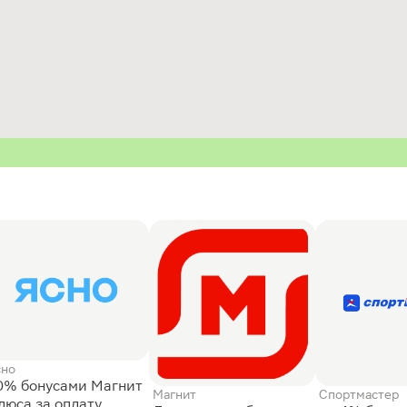
сно
0% бонусами Магнит
Магнит
Спортмастер
люса за оплату