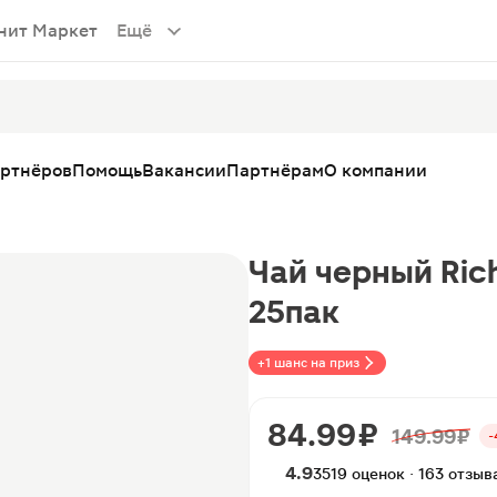
нит Маркет
Ещё
артнёров
Помощь
Вакансии
Партнёрам
О компании
Чай черный Rich
25пак
+1 шанс на приз
84.99 ₽
149.99 ₽
-
4.9
3519 оценок · 163 отзыв