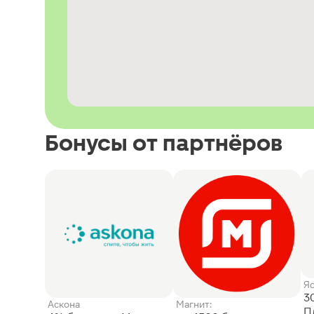
Бонусы от партнёров
Я
3
Аскона
Магнит:
П