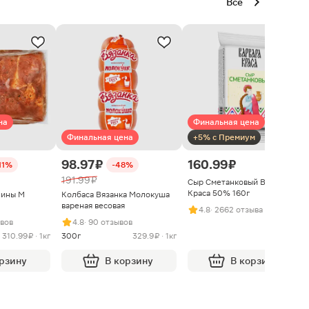
Все
на
Финальная цена
Финальная цена
+5% с Премиум
98.97 ₽
160.99 ₽
11%
-48%
191.99 ₽
Сыр Сметанковый Варвара
Краса 50% 160г
нины М
Колбаса Вязанка Молокуша
вареная весовая
4.8
· 2662 отзыва
ывов
4.8
· 90 отзывов
310.99 ₽ · 1кг
300г
329.9 ₽ · 1кг
орзину
В корзину
В корзину