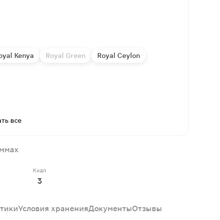
oyal Kenya
Royal Green
Royal Ceylon
ть все
аммах
Ккал
3
тики
Условия хранения
Документы
Отзывы