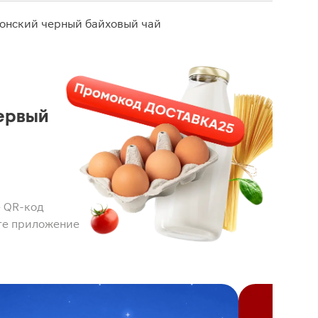
лонский черный байховый чай
ервый
 QR-код
те приложение