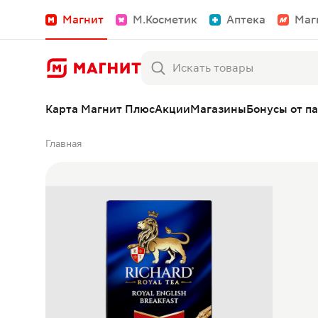
Магнит
М.Косметик
Аптека
Маг
Карта Магнит Плюс
Акции
Магазины
Бонусы от п
Главная