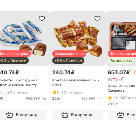
Финальная цена
Финальная цена
Финальная це
+5% с Премиум
+5% с Премиум
Только у нас
40.74 ₽
240.74 ₽
653.07 ₽
-
734.97 ₽
онфеты шоколадные с
Конфеты шоколадные Twix
якотью кокоса Bounty
Minis
Шашлык из сви
Свежесть
5
· 580 отзывов
5
· 330 отзывов
4.7
· 1537 отз
50г
962.99 ₽ · 1кг
250г
962.99 ₽ · 1кг
2.10кг
В корзину
В корзину
В к