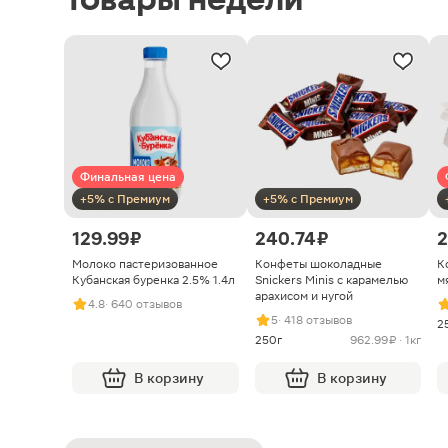
Финальная цена
+5% с Премиум
+5% с Премиум
129.99 ₽
240.74 ₽
2
Молоко пастеризованное
Конфеты шоколадные
К
Кубанская буренка 2.5% 1.4л
Snickers Minis с карамелью
м
арахисом и нугой
4.8
· 640 отзывов
5
· 418 отзывов
2
250г
962.99 ₽ · 1кг
В корзину
В корзину