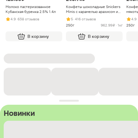
Молоко пастеризованное
Конфеты шоколадные Snickers
Конфе
Кубанская буренка 2.5% 1.4л
Minis с карамелью арахисом и
мякоть
нугой
4.9
· 638 отзывов
5
· 416 отзывов
4.9
250г
962.99 ₽ · 1кг
250г
В корзину
В корзину
Новинки