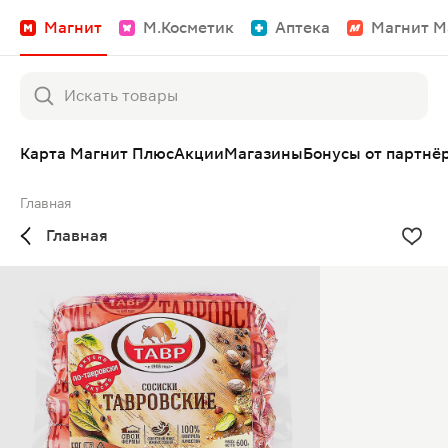
Магнит
М.Косметик
Аптека
Магнит М
Карта Магнит Плюс
Акции
Магазины
Бонусы от партнё
Главная
Главная