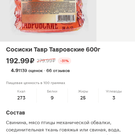
Сосиски Тавр Тавровские 600г
192.99 ₽
279.99 ₽
-31%
4.9
1139 оценок · 66 отзывов
Пищевая ценность в 100 граммах
Ккал
Белки
Жиры
Углеводы
273
9
25
3
Состав
Свинина, мясо птицы механической обвалки,
соединительная ткань говяжья или свиная, вода,