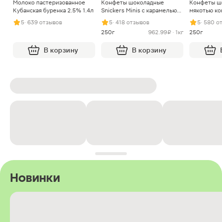
Молоко пастеризованное
Конфеты шоколадные
Конфеты ш
Кубанская буренка 2.5% 1.4л
Snickers Minis с карамелью
мякотью ко
арахисом и нугой
5
· 639 отзывов
5
· 418 отзывов
5
· 580 о
250г
962.99 ₽ · 1кг
250г
В корзину
В корзину
Новинки