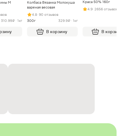
Краса 50% 160г
нины М
Колбаса Вязанка Молокуша
вареная весовая
4.9
· 2656 отзывов
ывов
4.8
· 90 отзывов
310.99 ₽ · 1кг
300г
329.9 ₽ · 1кг
орзину
В корзину
В корзину