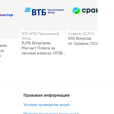
ВТБ НПФ Пенсионный
Сравни: ОСАГО
510 бонусов
Фонд
3,5% бонусами
сами
Магнит Плюса за
а:
личные взносы: НПФ
р
ВТБ
Правовая информация
Условия проведения акций
Правила программы лояльности