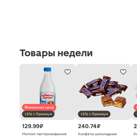
Товары недели
Финальная цена
+5% с Премиум
+5% с Премиум
129.99 ₽
240.74 ₽
2
Молоко пастеризованное
Конфеты шоколадные
К