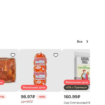
Все
на
Финальная цена
Финальная цена
+5% с Премиум
98.97 ₽
160.99 ₽
11%
-48%
191.99 ₽
Сыр Сметанковый Варвара