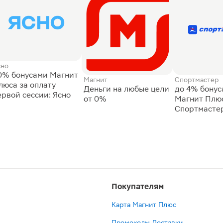
сно
0% бонусами Магнит
Магнит
Спортмастер
люса за оплату
Деньги на любые цели
до 4% бону
ервой сессии: Ясно
от 0%
Магнит Плюс
Спортмасте
Покупателям
Карта Магнит Плюс
Промокоды Доставки