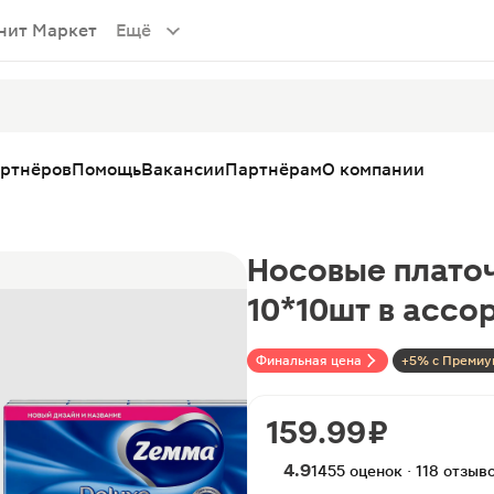
нит Маркет
Ещё
артнёров
Помощь
Вакансии
Партнёрам
О компании
Носовые платоч
10*10шт в ассо
Финальная цена
+5% с Премиу
159.99 ₽
4.9
1455 оценок · 118 отзыв