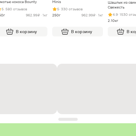
якотью кокоса Bounty
Minis
Шашлык из сви
Свежесть
5
· 580 отзывов
5
· 330 отзывов
4.9
· 1530 отз
50г
962.99 ₽ · 1кг
250г
962.99 ₽ · 1кг
2.10кг
В корзину
В корзину
В к