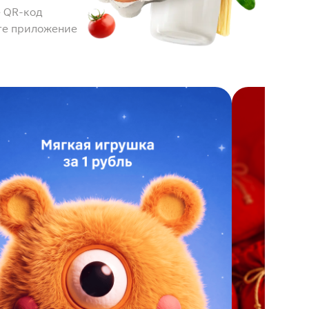
 QR-код
те приложение