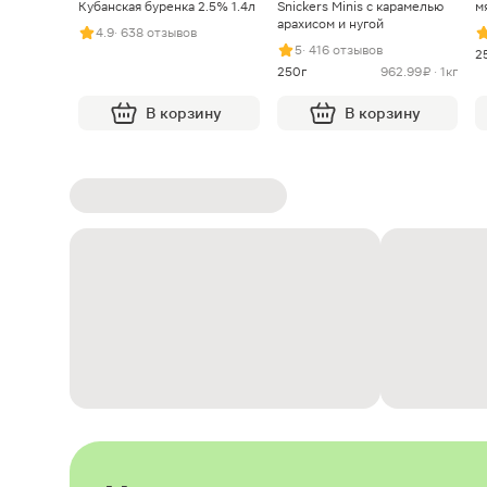
Кубанская буренка 2.5% 1.4л
Snickers Minis с карамелью
м
арахисом и нугой
4.9
· 638 отзывов
5
· 416 отзывов
2
250г
962.99 ₽ · 1кг
В корзину
В корзину