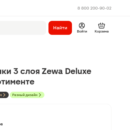
8 800 200-90-02
Найти
Войти
Корзина
ки 3 слоя Zewa Deluxe
ртименте
м
Разный дизайн
ов