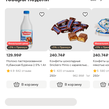
Финальная цена
Финальная 
+5% с Премиум
+5% с Премиум
+5% с Пре
129.99 ₽
240.74 ₽
240.74 ₽
Молоко пастеризованное
Конфеты шоколадные
Конфеты ш
Кубанская буренка 2.5% 1.4л
Snickers Minis с карамелью
мякотью ко
арахисом и нугой
4.9
· 642 отзыва
5
· 420 отзывов
5
· 580 о
250г
962.99 ₽ · 1кг
250г
В корзину
В корзину