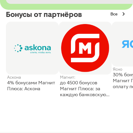
Бонусы от партнёров
Все
Ясно
30% бон
Аскона
Магнит:
Магнит 
4% бонусами Магнит
до 4500 бонусов
оплату 
Плюса: Аскона
Магнит Плюса: за
сессии: 
каждую банковскую
карту