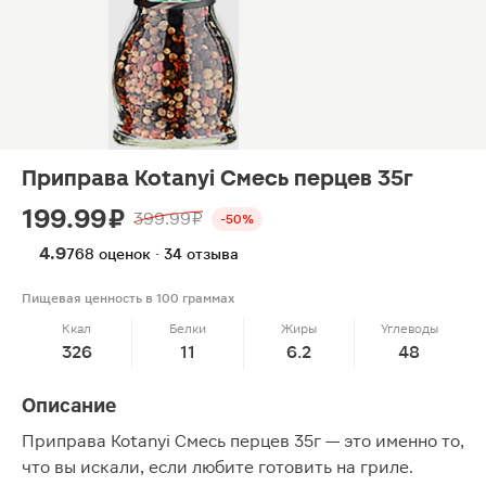
Приправа Kotanyi Смесь перцев 35г
199.99 ₽
399.99 ₽
-50%
4.9
768 оценок · 34 отзыва
Пищевая ценность в 100 граммах
Ккал
Белки
Жиры
Углеводы
326
11
6.2
48
Описание
Приправа Kotanyi Смесь перцев 35г — это именно то,
что вы искали, если любите готовить на гриле.