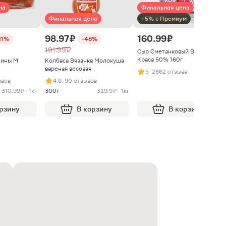
на
Финальная цена
Финальная цена
+5% с Премиум
98.97 ₽
160.99 ₽
11%
-48%
191.99 ₽
Сыр Сметанковый Варвара
Краса 50% 160г
нины М
Колбаса Вязанка Молокуша
вареная весовая
5
· 2662 отзыва
ывов
4.8
· 90 отзывов
310.99 ₽ · 1кг
300г
329.9 ₽ · 1кг
орзину
В корзину
В корзину