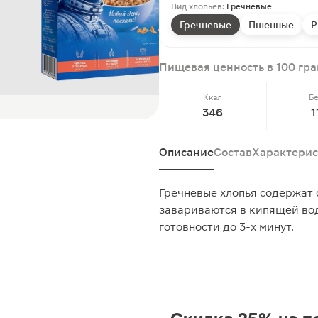
Вид хлопьев:
Гречневые
Гречневые
Пшенные
Р
Пищевая ценность в 100 гр
Ккал
Б
346
1
Описание
Состав
Характерис
Гречневые хлопья содержат 
завариваются в кипящей вод
готовности до 3-х минут.