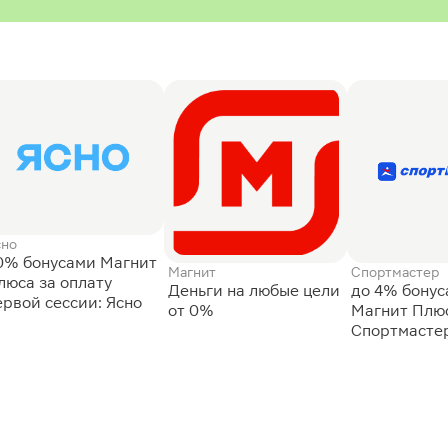
сно
0% бонусами Магнит
Магнит
Спортмастер
люса за оплату
Деньги на любые цели
до 4% бону
ервой сессии: Ясно
от 0%
Магнит Плюс
Спортмасте