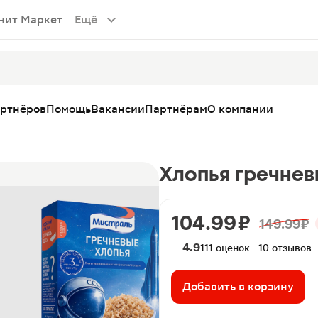
нит Маркет
Ещё
артнёров
Помощь
Вакансии
Партнёрам
О компании
Хлопья гречнев
104.99 ₽
149.99 ₽
4.9
111 оценок · 10 отзывов
Добавить в корзину