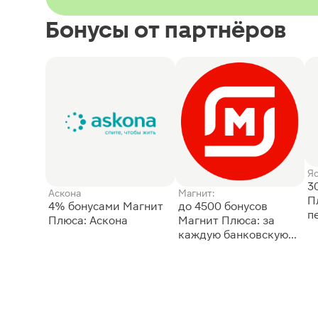
Бонусы от партнёров
Я
3
Аскона
Магнит:
П
4% бонусами Магнит
до 4500 бонусов
п
Плюса: Аскона
Магнит Плюса: за
каждую банковскую
карту