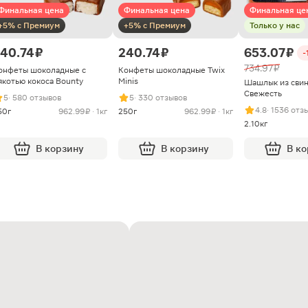
Финальная цена
Финальная цена
Финальная це
+5% с Премиум
+5% с Премиум
Только у нас
40.74 ₽
240.74 ₽
653.07 ₽
-
734.97 ₽
онфеты шоколадные с
Конфеты шоколадные Twix
якотью кокоса Bounty
Minis
Шашлык из сви
Свежесть
5
· 580 отзывов
5
· 330 отзывов
4.8
· 1536 отз
50г
962.99 ₽ · 1кг
250г
962.99 ₽ · 1кг
2.10кг
В корзину
В корзину
В к