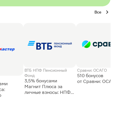
Все
ВТБ НПФ Пенсионный
Сравни: ОСАГО
510 бонусов
Фонд
3,5% бонусами
сами
Магнит Плюса за
а:
личные взносы: НПФ
р
ВТБ