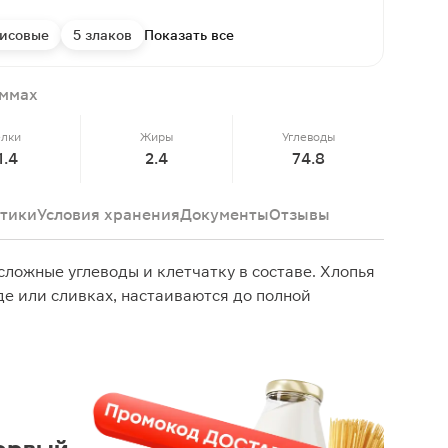
исовые
5 злаков
Показать все
аммах
елки
Жиры
Углеводы
1.4
2.4
74.8
тики
Условия хранения
Документы
Отзывы
сложные углеводы и клетчатку в составе. Хлопья
е или сливках, настаиваются до полной