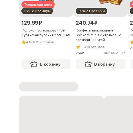
Финальная цена
+5% с Премиум
+5% с Премиум
129.99 ₽
240.74 ₽
2
Молоко пастеризованное
Конфеты шоколадные
К
Кубанская буренка 2.5% 1.4л
Snickers Minis с карамелью
м
арахисом и нугой
4.8
· 639 отзывов
5
· 418 отзывов
2
250г
962.99 ₽ · 1кг
В корзину
В корзину