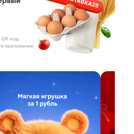
ервый
 QR-код
те приложение