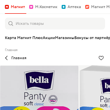
Магнит
М.Косметик
Аптека
Магнит М
Карта Магнит Плюс
Акции
Магазины
Бонусы от партнё
Главная
Главная