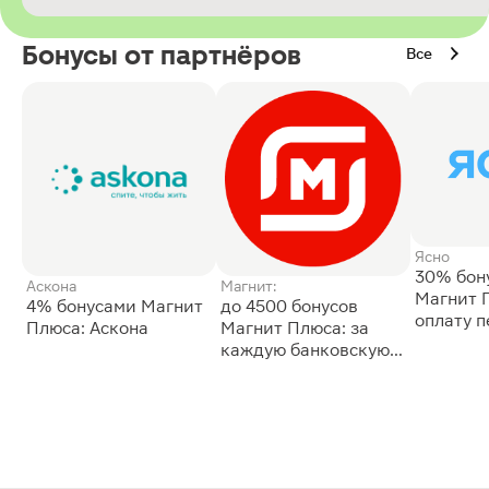
Бонусы от партнёров
Все
Ясно
30% бон
Аскона
Магнит:
Магнит 
4% бонусами Магнит
до 4500 бонусов
оплату 
Плюса: Аскона
Магнит Плюса: за
сессии: 
каждую банковскую
карту