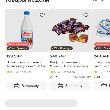
Финальная цена
Финальная 
+5% с Премиум
+5% с Премиум
+5% с Пре
129.99 ₽
240.74 ₽
240.74 ₽
Молоко пастеризованное
Конфеты шоколадные
Конфеты ш
Кубанская буренка 2.5% 1.4л
Snickers Minis с карамелью
мякотью ко
арахисом и нугой
4.8
· 642 отзыва
5
· 420 отзывов
5
· 582 о
250г
962.99 ₽ · 1кг
250г
В корзину
В корзину