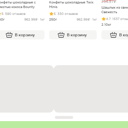
734.97 ₽
онфеты шоколадные с
Конфеты шоколадные Twix
якотью кокоса Bounty
Minis
Шашлык из сви
Свежесть
5
· 580 отзывов
5
· 330 отзывов
4.7
· 1537 отз
50г
962.99 ₽ · 1кг
250г
962.99 ₽ · 1кг
2.10кг
В корзину
В корзину
В к