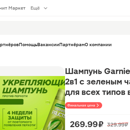
нит Маркет
Ещё
артнёров
Помощь
Вакансии
Партнёрам
О компании
Шампунь Garnier
2в1 с зеленым 
для всех типов
Финальная цена
269.99 ₽
329.99 ₽