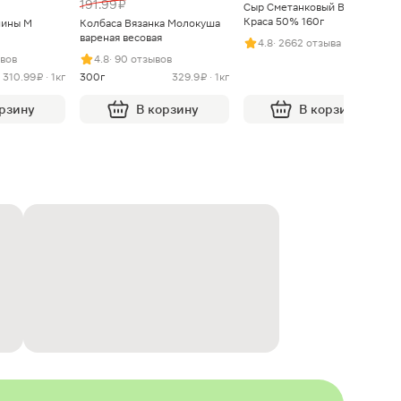
191.99 ₽
Сыр Сметанковый Варвара
Краса 50% 160г
нины М
Колбаса Вязанка Молокуша
вареная весовая
4.8
· 2662 отзыва
ывов
4.8
· 90 отзывов
310.99 ₽ · 1кг
300г
329.9 ₽ · 1кг
орзину
В корзину
В корзину