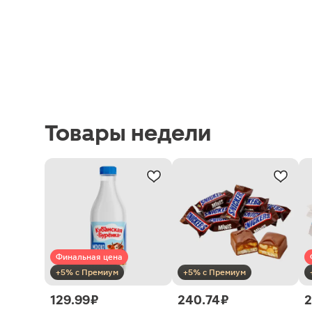
Товары недели
Финальная цена
+5% с Премиум
+5% с Премиум
129.99 ₽
240.74 ₽
2