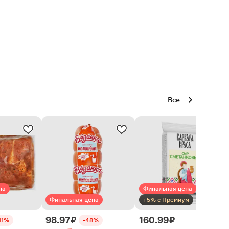
Все
на
Финальная цена
Финальная цена
+5% с Премиум
98.97 ₽
160.99 ₽
11%
-48%