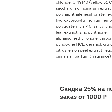
chloride, CI 19140 (yellow 5),
saccharum officinarum extrac
polynaphthalenesulfonate, hyd
hydroxypropyltrimonium lemon
polyquaternium-10, salicylic a
leaf extract, zinc pyrithione, l
alphaisomethyl ionone, carbome
pyridoxine HCL, geraniol, citri
citrus lemon peel extract, leuc
cinnamal, parfum (fragrance)
Скидка 25% на п
заказ от 1000 ₽