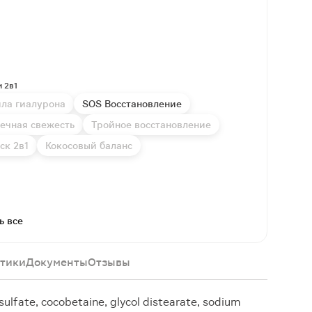
 2в1
ила гиалурона
SOS Восстановление
ечная свежесть
Тройное восстановление
ск 2в1
Кокосовый баланс
ь все
тики
Документы
Отзывы
sulfate, cocobetaine, glycol distearate, sodium