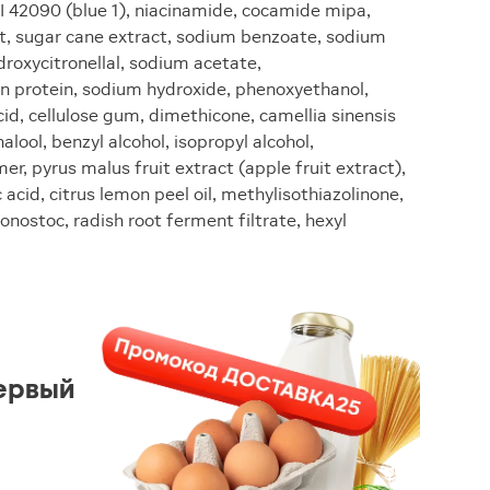
 CI 42090 (blue 1), niacinamide, cocamide mipa,
t, sugar cane extract, sodium benzoate, sodium
roxycitronellal, sodium acetate,
 protein, sodium hydroxide, phenoxyethanol,
cid, cellulose gum, dimethicone, camellia sinensis
inalool, benzyl alcohol, isopropyl alcohol,
r, pyrus malus fruit extract (apple fruit extract),
c acid, citrus lemon peel oil, methylisothiazolinone,
onostoc, radish root ferment filtrate, hexyl
ервый