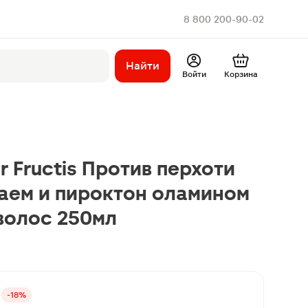
8 800 200-90-02
Найти
Войти
Корзина
 Fructis Против перхоти
чаем и пироктон оламином
 волос 250мл
-18%