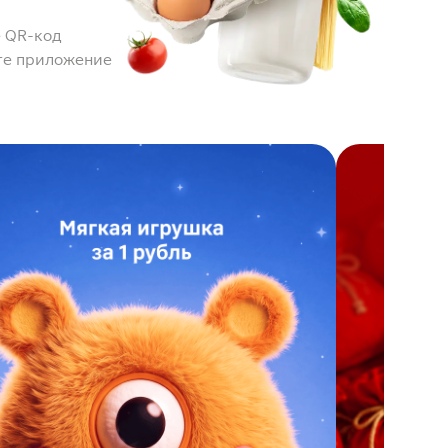
 QR-код
те приложение