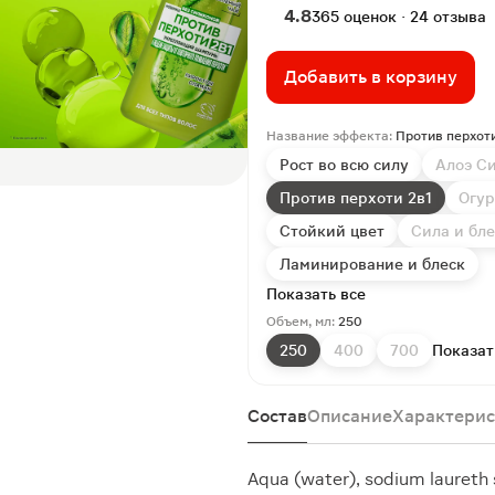
4.8
365 оценок · 24 отзыва
Добавить в корзину
Название эффекта:
Против перхоти
Рост во всю силу
Алоэ С
Против перхоти 2в1
Огур
Стойкий цвет
Сила и бле
Ламинирование и блеск
Показать все
Объем, мл:
250
250
400
700
Показат
Состав
Описание
Характерис
Aqua (water), sodium laureth 