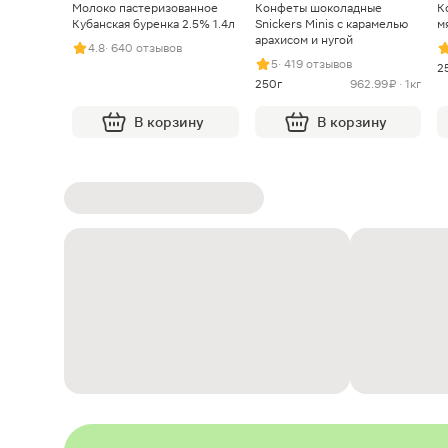
Молоко пастеризованное
Конфеты шоколадные
К
Кубанская буренка 2.5% 1.4л
Snickers Minis с карамелью
м
арахисом и нугой
4.8
· 640 отзывов
5
· 419 отзывов
2
250г
962.99 ₽ · 1кг
В корзину
В корзину