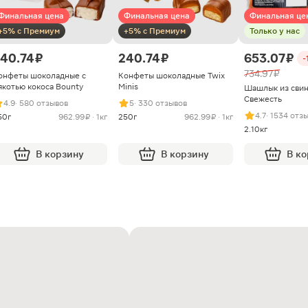
Финальная цена
Финальная цена
Финальная це
+5% с Премиум
+5% с Премиум
Только у нас
40.74 ₽
240.74 ₽
653.07 ₽
-
734.97 ₽
онфеты шоколадные с
Конфеты шоколадные Twix
якотью кокоса Bounty
Minis
Шашлык из сви
Свежесть
4.9
· 580 отзывов
5
· 330 отзывов
4.7
· 1534 отз
50г
962.99 ₽ · 1кг
250г
962.99 ₽ · 1кг
2.10кг
В корзину
В корзину
В к