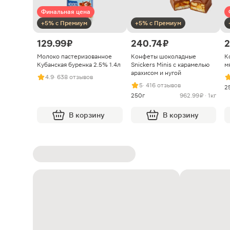
Финальная цена
+5% с Премиум
+5% с Премиум
129.99 ₽
240.74 ₽
2
Молоко пастеризованное
Конфеты шоколадные
К
Кубанская буренка 2.5% 1.4л
Snickers Minis с карамелью
м
арахисом и нугой
4.9
· 638 отзывов
5
· 416 отзывов
2
250г
962.99 ₽ · 1кг
В корзину
В корзину