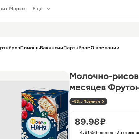
нит Маркет
Ещё
артнёров
Помощь
Вакансии
Партнёрам
О компании
Молочно-рисова
месяцев Фруто
+5% с Премиум
89.98 ₽
4.8
1356 оценок · 35 отзыво