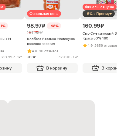
на
Финальная цена
Финальная цена
+5% с Премиум
98.97 ₽
160.99 ₽
11%
-48%
191.99 ₽
Сыр Сметанковый Варвара
Краса 50% 160г
нины М
Колбаса Вязанка Молокуша
вареная весовая
4.9
· 2659 отзывов
ыва
4.8
· 90 отзывов
310.99 ₽ · 1кг
300г
329.9 ₽ · 1кг
орзину
В корзину
В корзину