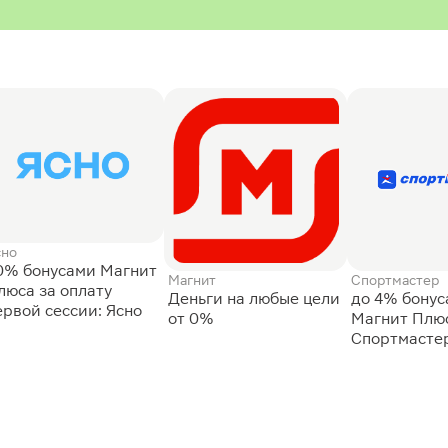
сно
0% бонусами Магнит
Магнит
Спортмастер
люса за оплату
Деньги на любые цели
до 4% бону
ервой сессии: Ясно
от 0%
Магнит Плюс
Спортмасте