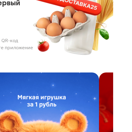
ервый
 QR-код
те приложение