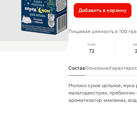
Добавить в корзину
Пищевая ценность в 100 гр
Ккал
Б
72
Состав
Описание
Характерис
Молоко сухое цельное, мука
мальтодекстрин, пребиотик-
ароматизатор «малина», во