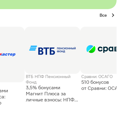
Все
ВТБ НПФ Пенсионный
Сравни: ОСАГО
510 бонусов
Фонд
3,5% бонусами
сами
Магнит Плюса за
а:
личные взносы: НПФ
р
ВТБ