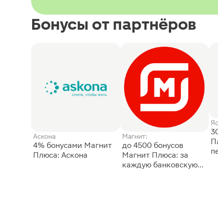
Бонусы от партнёров
Я
3
Аскона
Магнит:
П
4% бонусами Магнит
до 4500 бонусов
п
Плюса: Аскона
Магнит Плюса: за
каждую банковскую
карту