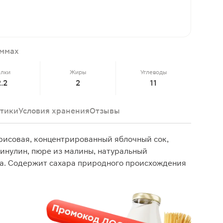
аммах
елки
Жиры
Углеводы
2.2
2
11
тики
Условия хранения
Отзывы
 рисовая, концентрированный яблочный сок,
инулин, пюре из малины, натуральный
да. Содержит сахара природного происхождения