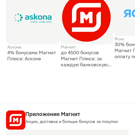
Ясно
30% бон
Аскона
Магнит:
Магнит 
4% бонусами Магнит
до 4500 бонусов
оплату 
Плюса: Аскона
Магнит Плюса: за
сессии: 
каждую банковскую
карту
Приложение Магнит
Акции, доставка и больше бонусов за покупки