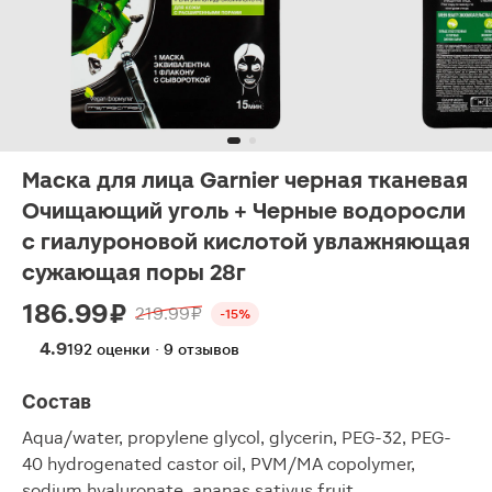
Маска для лица Garnier черная тканевая
Очищающий уголь + Черные водоросли
с гиалуроновой кислотой увлажняющая
сужающая поры 28г
186.99 ₽
219.99 ₽
-15%
4.9
192 оценки · 9 отзывов
Состав
Aqua/water, propylene glycol, glycerin, PEG-32, PEG-
40 hydrogenated castor oil, PVM/MA copolymer,
sodium hyaluronate, ananas sativus fruit