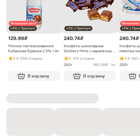
Финальная цена
Финальная 
+5% с Премиум
+5% с Премиум
+5% с Пре
129.99 ₽
240.74 ₽
240.74 ₽
Молоко пастеризованное
Конфеты шоколадные
Конфеты ш
Кубанская буренка 2.5% 1.4л
Snickers Minis с карамелью
мякотью ко
арахисом и нугой
4.9
· 638 отзывов
5
· 416 отзывов
4.9
· 580
250г
962.99 ₽ · 1кг
250г
В корзину
В корзину