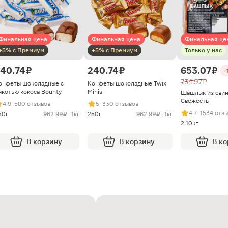
Финальная цена
Финальная цена
Финальная це
+5% с Премиум
+5% с Премиум
Только у нас
40.74 ₽
240.74 ₽
653.07 ₽
-
734.97 ₽
онфеты шоколадные с
Конфеты шоколадные Twix
якотью кокоса Bounty
Minis
Шашлык из сви
Свежесть
4.9
· 580 отзывов
5
· 330 отзывов
4.7
· 1534 отз
50г
962.99 ₽ · 1кг
250г
962.99 ₽ · 1кг
2.10кг
В корзину
В корзину
В к