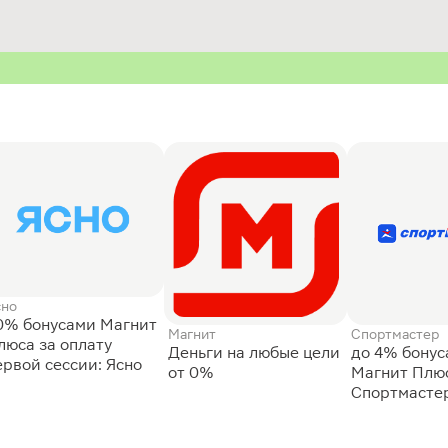
сно
0% бонусами Магнит
Магнит
Спортмастер
люса за оплату
Деньги на любые цели
до 4% бону
ервой сессии: Ясно
от 0%
Магнит Плюс
Спортмасте