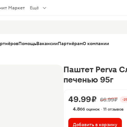
нит Маркет
Ещё
артнёров
Помощь
Вакансии
Партнёрам
О компании
Паштет Perva С
печенью 95г
49.99 ₽
66.99 ₽
-2
4.8
66 оценок · 11 отзывов
Добавить в корзину