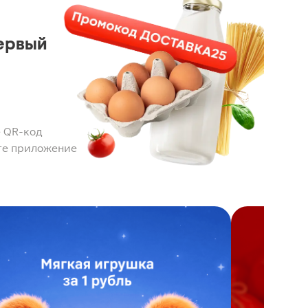
ервый
 QR-код
те приложение