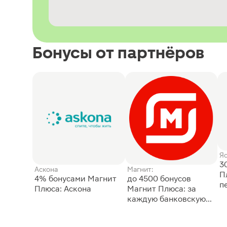
Бонусы от партнёров
Я
3
Аскона
Магнит:
П
4% бонусами Магнит
до 4500 бонусов
п
Плюса: Аскона
Магнит Плюса: за
каждую банковскую
карту