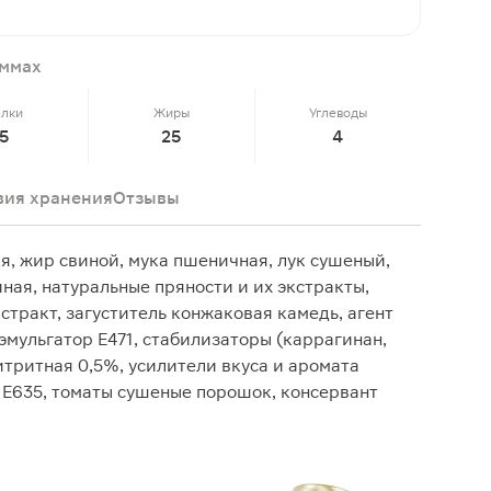
аммах
елки
Жиры
Углеводы
5
25
4
вия хранения
Отзывы
я, жир свиной, мука пшеничная, лук сушеный,
иная, натуральные пряности и их экстракты,
тракт, загуститель конжаковая камедь, агент
мульгатор Е471, стабилизаторы (каррагинан,
итритная 0,5%, усилители вкуса и аромата
, E635, томаты сушеные порошок, консервант