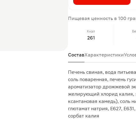
Пищевая ценность в 100 гр
Ккал
Б
261
Состав
Характеристики
Усло
Печень свиная, вода питьева
соль поваренная, печень гус
ароматизатор дрожжевой экс
желирующий хлорид калия, э
ксантановая камедь), соль н
глютамат натрия, Е627, Е631
сорбат калия