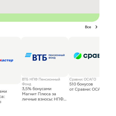
Все
ВТБ НПФ Пенсионный
Сравни: ОСАГО
510 бонусов
Фонд
3,5% бонусами
сами
Магнит Плюса за
а:
личные взносы: НПФ
р
ВТБ