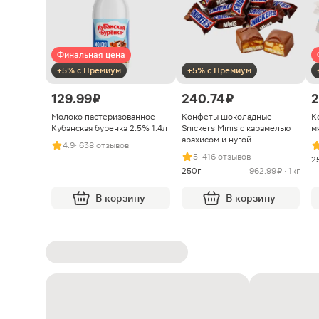
Финальная цена
+5% с Премиум
+5% с Премиум
129.99 ₽
240.74 ₽
2
Молоко пастеризованное
Конфеты шоколадные
К
Кубанская буренка 2.5% 1.4л
Snickers Minis с карамелью
м
арахисом и нугой
4.9
· 638 отзывов
5
· 416 отзывов
2
250г
962.99 ₽ · 1кг
В корзину
В корзину