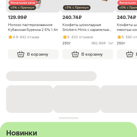
Финальная цена
Финальная 
+5% с Премиум
+5% с Премиум
+5% с Пре
129.99 ₽
240.74 ₽
240.74 ₽
Молоко пастеризованное
Конфеты шоколадные
Конфеты ш
Кубанская буренка 2.5% 1.4л
Snickers Minis с карамелью
мякотью ко
арахисом и нугой
4.9
· 642 отзыва
5
· 420 отзывов
5
· 580 о
250г
962.99 ₽ · 1кг
250г
В корзину
В корзину
Новинки