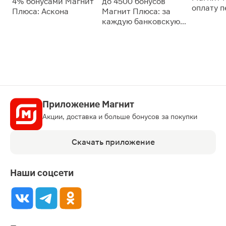
4% бонусами Магнит
до 4500 бонусов
оплату 
Плюса: Аскона
Магнит Плюса: за
сессии: 
каждую банковскую
карту
Приложение Магнит
Акции, доставка и больше бонусов за покупки
Скачать приложение
Наши соцсети