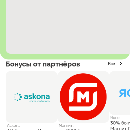
Бонусы от партнёров
Все
Ясно
30% бон
Аскона
Магнит:
Магнит 