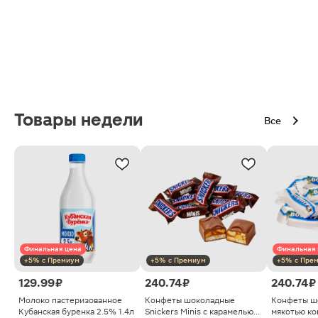
Товары недели
Все
Финальная цена
Финальная 
+5% с Премиум
+5% с Премиум
+5% с Пре
129.99 ₽
240.74 ₽
240.74 ₽
Молоко пастеризованное
Конфеты шоколадные
Конфеты ш
Кубанская буренка 2.5% 1.4л
Snickers Minis с карамелью
мякотью ко