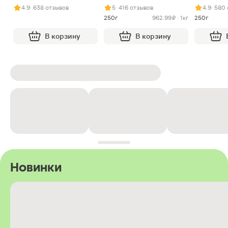
арахисом и нугой
4.9
· 638 отзывов
5
· 416 отзывов
4.9
· 580
250г
962.99 ₽ · 1кг
250г
В корзину
В корзину
Новинки