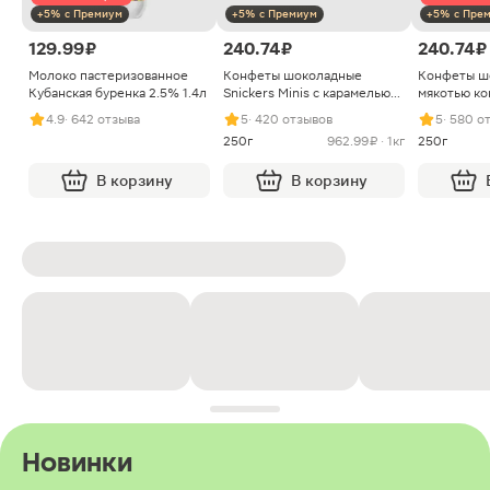
+5% с Премиум
+5% с Премиум
+5% с Пре
129.99 ₽
240.74 ₽
240.74 ₽
Молоко пастеризованное
Конфеты шоколадные
Конфеты ш
Кубанская буренка 2.5% 1.4л
Snickers Minis с карамелью
мякотью ко
арахисом и нугой
4.9
· 642 отзыва
5
· 420 отзывов
5
· 580 о
250г
962.99 ₽ · 1кг
250г
В корзину
В корзину
Новинки