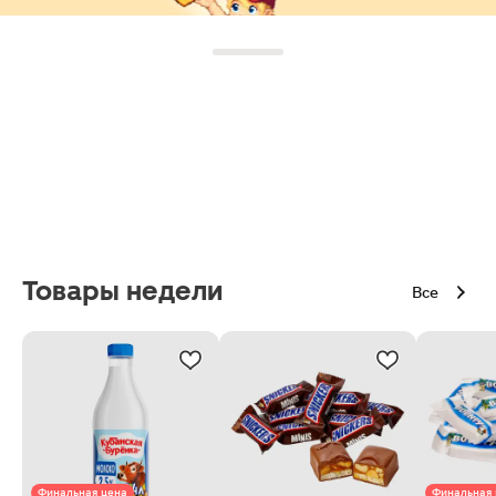
Товары недели
Все
Финальная цена
Финальная 