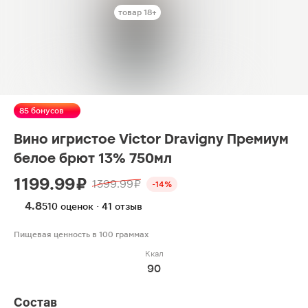
товар 18+
85 бонусов
Вино игристое Victor Dravigny Премиум
белое брют 13% 750мл
1199.99 ₽
1399.99 ₽
-14%
4.8
510 оценок · 41 отзыв
Пищевая ценность в 100 граммах
Ккал
90
Состав