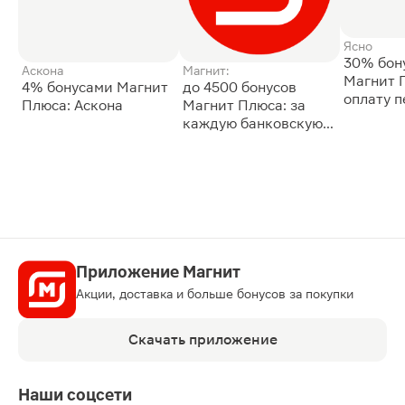
Ясно
30% бон
Аскона
Магнит:
Магнит 
4% бонусами Магнит
до 4500 бонусов
оплату 
Плюса: Аскона
Магнит Плюса: за
сессии: 
каждую банковскую
карту
Приложение Магнит
Акции, доставка и больше бонусов за покупки
Скачать приложение
Наши соцсети