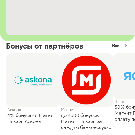
Бонусы от партнёров
Все
Ясно
30% бон
Аскона
Магнит:
Магнит 
4% бонусами Магнит
до 4500 бонусов
оплату 
Плюса: Аскона
Магнит Плюса: за
сессии: 
каждую банковскую
карту