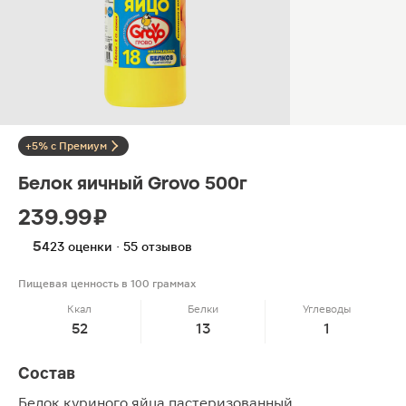
+5% с Премиум
Белок яичный Grovo 500г
239.99 ₽
5
423 оценки · 55 отзывов
Пищевая ценность в 100 граммах
Ккал
Белки
Углеводы
52
13
1
Состав
Белок куриного яйца пастеризованный