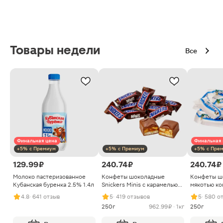
Товары недели
Все
Финальная цена
Финальная 
+5% с Премиум
+5% с Премиум
+5% с Пре
129.99 ₽
240.74 ₽
240.74 ₽
Молоко пастеризованное
Конфеты шоколадные
Конфеты ш
Кубанская буренка 2.5% 1.4л
Snickers Minis с карамелью
мякотью ко
арахисом и нугой
4.8
· 641 отзыв
5
· 419 отзывов
5
· 580 о
250г
962.99 ₽ · 1кг
250г