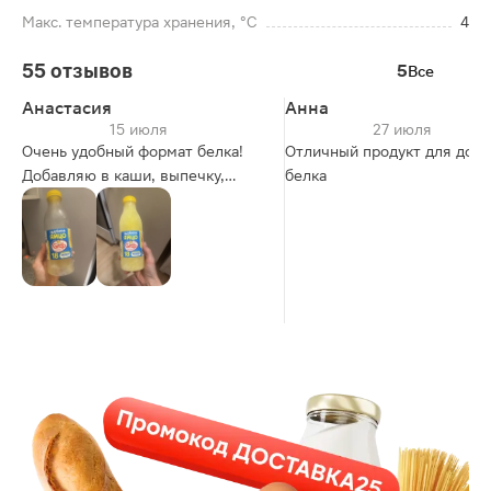
Макс. температура хранения, °C
4
55 отзывов
5
Все
Анастасия
Анна
15 июля
27 июля
Очень удобный формат белка!
Отличный продукт для добр
Добавляю в каши, выпечку,
белка
яичницу к основному яйцу,
овощные горячие блюда, делаю
на нём гренки. Обожаю!
Не всегда есть в наличии, беру с
запасом, лишнее храню в
морозилке, после разморозки
никак не меняется.