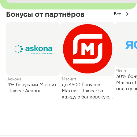
Бонусы от партнёров
Все
Ясно
30% бон
Аскона
Магнит:
Магнит 
4% бонусами Магнит
до 4500 бонусов
оплату 
Плюса: Аскона
Магнит Плюса: за
сессии: 
каждую банковскую
карту