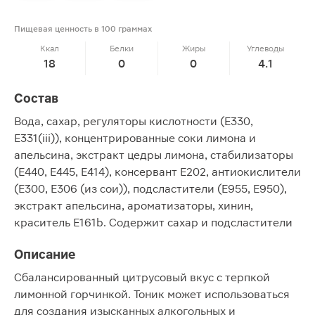
Пищевая ценность в 100 граммах
Ккал
Белки
Жиры
Углеводы
18
0
0
4.1
Состав
Вода, сахар, регуляторы кислотности (Е330,
Е331(iii)), концентрированные соки лимона и
апельсина, экстракт цедры лимона, стабилизаторы
(Е440, Е445, Е414), консервант Е202, антиокислители
(Е300, Е306 (из сои)), подсластители (Е955, Е950),
экстракт апельсина, ароматизаторы, хинин,
краситель Е161b. Содержит сахар и подсластители
Описание
Сбалансированный цитрусовый вкус с терпкой
лимонной горчинкой. Тоник может использоваться
для создания изысканных алкогольных и