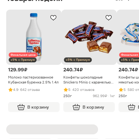
Финальная цена
Финальная 
+5% с Премиум
+5% с Премиум
+5% с Пре
129.99 ₽
240.74 ₽
240.74 ₽
Молоко пастеризованное
Конфеты шоколадные
Конфеты ш
Кубанская буренка 2.5% 1.4л
Snickers Minis с карамелью
мякотью ко
арахисом и нугой
4.9
· 642 отзыва
5
· 420 отзывов
5
· 580 о
250г
962.99 ₽ · 1кг
250г
В корзину
В корзину