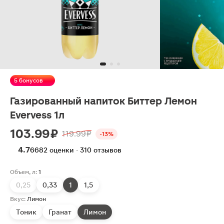
5 бонусов
Газированный напиток Биттер Лемон
Evervess 1л
103.99 ₽
119.99 ₽
-13%
4.7
6682 оценки · 310 отзывов
Объем, л:
1
0,25
0,33
1
1,5
Вкус:
Лимон
Тоник
Гранат
Лимон