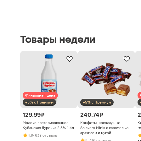
Товары недели
Финальная цена
+5% с Премиум
+5% с Премиум
129.99 ₽
240.74 ₽
2
Молоко пастеризованное
Конфеты шоколадные
К
Кубанская буренка 2.5% 1.4л
Snickers Minis с карамелью
м
арахисом и нугой
4.9
· 638 отзывов
5
· 416 отзывов