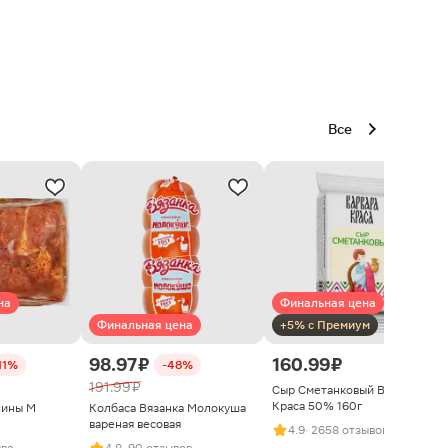
Все
на
Финальная цена
Финальная цена
+5% с Премиум
98.97 ₽
160.99 ₽
11%
-48%
191.99 ₽
Сыр Сметанковый Варвара
Краса 50% 160г
нины М
Колбаса Вязанка Молокуша
вареная весовая
4.9
· 2658 отзывов
ыва
4.8
· 90 отзывов