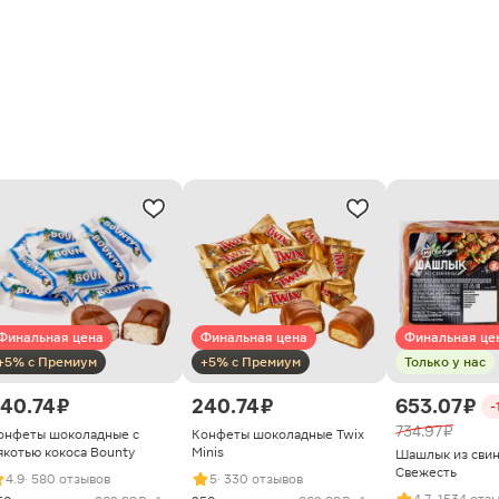
Финальная цена
Финальная цена
Финальная це
+5% с Премиум
+5% с Премиум
Только у нас
40.74 ₽
240.74 ₽
653.07 ₽
-
734.97 ₽
онфеты шоколадные с
Конфеты шоколадные Twix
якотью кокоса Bounty
Minis
Шашлык из сви
Свежесть
4.9
· 580 отзывов
5
· 330 отзывов
4.7
· 1534 отз