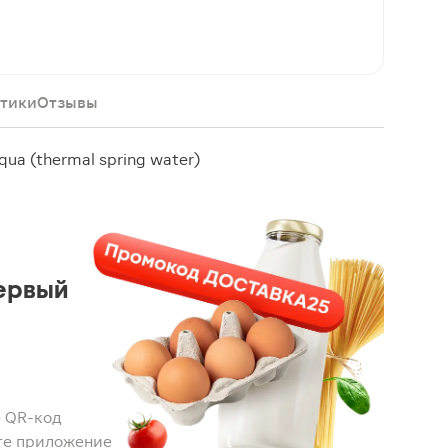
тики
Отзывы
qua (thermal spring water)
ервый
 QR-код
те приложение