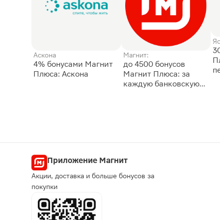
Я
3
Аскона
Магнит:
П
4% бонусами Магнит
до 4500 бонусов
п
Плюса: Аскона
Магнит Плюса: за
каждую банковскую
карту
Приложение Магнит
Акции, доставка и больше бонусов за
покупки