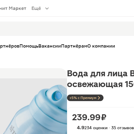
нит Маркет
Ещё
артнёров
Помощь
Вакансии
Партнёрам
О компании
Вода для лица 
освежающая 1
+5% с Премиум
239.99 ₽
4.9
234 оценки · 35 отзывов