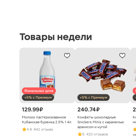
Товары недели
Финальная цена
+5% с Премиум
+5% с Премиум
129.99 ₽
240.74 ₽
2
Молоко пастеризованное
Конфеты шоколадные
К
Кубанская буренка 2.5% 1.4л
Snickers Minis с карамелью
м
арахисом и нугой
4.8
· 642 отзыва
5
· 420 отзывов
2