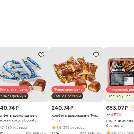
Финальная цена
Финальная цена
Финальная це
+5% с Премиум
+5% с Премиум
Только у нас
40.74 ₽
240.74 ₽
653.07 ₽
-
734.97 ₽
онфеты шоколадные с
Конфеты шоколадные Twix
якотью кокоса Bounty
Minis
Шашлык из сви
Свежесть
5
· 580 отзывов
4.9
· 330 отзывов
4.5
· 1545 отз
50г
962.99 ₽ · 1кг
250г
962.99 ₽ · 1кг