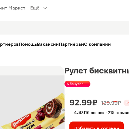
нит Маркет
Ещё
артнёров
Помощь
Вакансии
Партнёрам
О компании
Рулет бисквит
5 бонусов
92.99 ₽
129.99 ₽
-
4.8
3116 оценок · 215 отзыв
Добавить в корзину