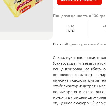
Пищевая ценность в 100 гр
Ккал
Б
370
Состав
Характеристики
Усло
Сахар, мука пшеничная высш
(сахар, вода питьевая, пат
концентрированное яблочное
вишневое пюре, агент желир
лимонная кислота, цитрат н
стабилизаторы: цитраты кал
калия; ароматизатор, конце
моно- и диглицериды жирных
сгущенное с сахаром (молок