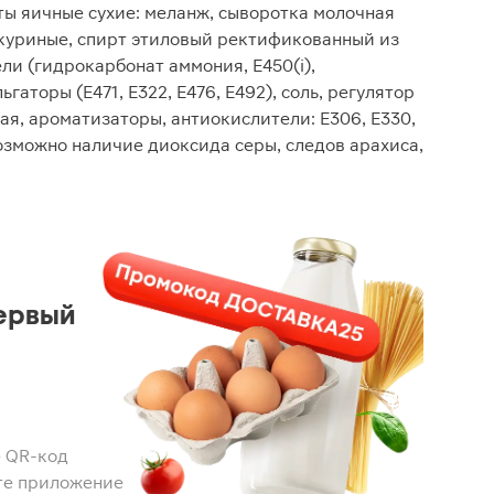
кты яичные сухие: меланж, сыворотка молочная
 куриные, спирт этиловый ректификованный из
ли (гидрокарбонат аммония, Е450(i),
гаторы (Е471, Е322, Е476, Е492), соль, регулятор
ая, ароматизаторы, антиокислители: Е306, Е330,
Возможно наличие диоксида серы, следов арахиса,
ервый
 QR-код
те приложение