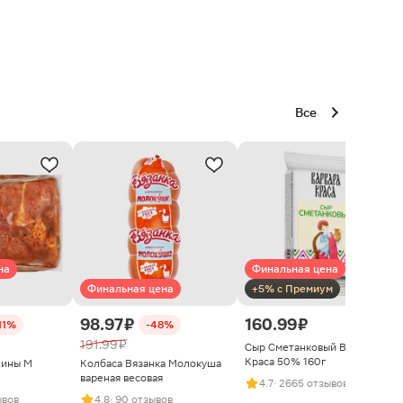
Все
на
Финальная цена
Финальная цена
+5% с Премиум
98.97 ₽
160.99 ₽
11%
-48%
191.99 ₽
Сыр Сметанковый Варвара
Краса 50% 160г
нины М
Колбаса Вязанка Молокуша
вареная весовая
4.7
· 2665 отзывов
ывов
4.8
· 90 отзывов