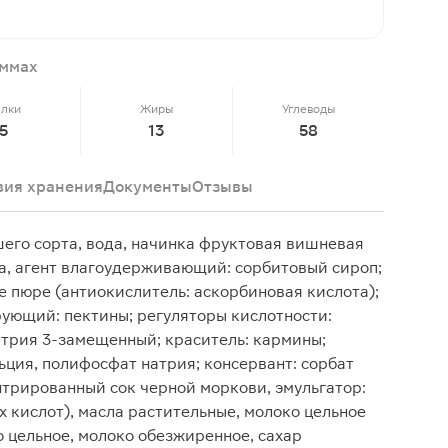
аммах
елки
Жиры
Углеводы
5
13
58
вия хранения
Документы
Отзывы
его сорта, вода, начинка фруктовая вишневая
ока, агент влагоудерживающий: сорбитовый сироп;
 пюре (антиокислитель: аскорбиновая кислота);
ующий: пектины; регуляторы кислотности:
атрия 3-замещенный; краситель: кармины;
ьция, полифосфат натрия; консервант: сорбат
нтрированный сок черной моркови, эмульгатор:
 кислот), масла растительные, молоко цельное
о цельное, молоко обезжиренное, сахар