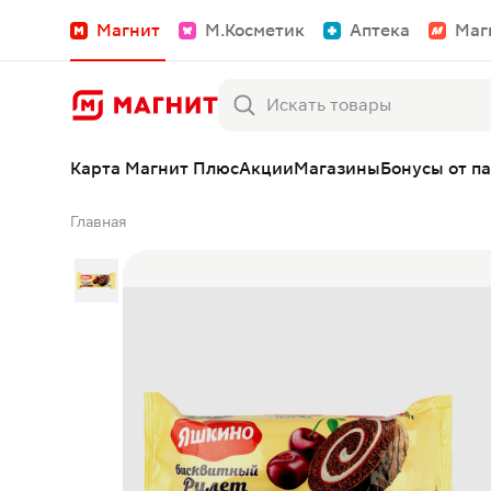
Магнит
М.Косметик
Аптека
Маг
Карта Магнит Плюс
Акции
Магазины
Бонусы от п
Главная