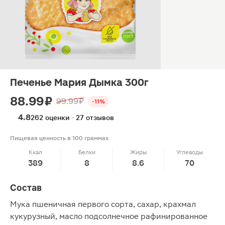
Печенье Мария Дымка 300г
88.99 ₽
99.99 ₽
-11%
4.8
262 оценки · 27 отзывов
Пищевая ценность в 100 граммах
Ккал
Белки
Жиры
Углеводы
389
8
8.6
70
Состав
Мука пшеничная первого сорта, сахар, крахмал
кукурузный, масло подсолнечное рафинированное