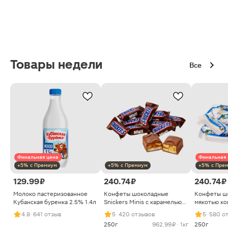
Товары недели
Все
Финальная цена
Финальная 
+5% с Премиум
+5% с Премиум
+5% с Пре
129.99 ₽
240.74 ₽
240.74 ₽
Молоко пастеризованное
Конфеты шоколадные
Конфеты ш
Кубанская буренка 2.5% 1.4л
Snickers Minis с карамелью
мякотью ко
арахисом и нугой
4.8
· 641 отзыв
5
· 420 отзывов
5
· 580 о
250г
962.99 ₽ · 1кг
250г