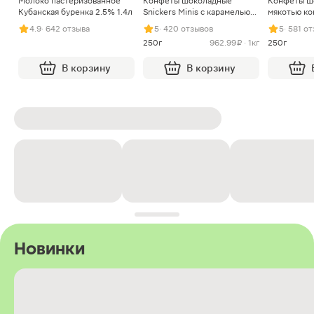
Молоко пастеризованное
Конфеты шоколадные
Конфеты ш
Кубанская буренка 2.5% 1.4л
Snickers Minis с карамелью
мякотью ко
арахисом и нугой
4.9
· 642 отзыва
5
· 420 отзывов
5
· 581 о
250г
962.99 ₽ · 1кг
250г
В корзину
В корзину
Новинки