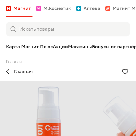
Магнит
М.Косметик
Аптека
Магнит М
Карта Магнит Плюс
Акции
Магазины
Бонусы от партнё
Главная
Главная