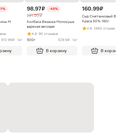
98.97 ₽
160.99 ₽
11%
-48%
191.99 ₽
Сыр Сметанковый Варвара
Краса 50% 160г
нины М
Колбаса Вязанка Молокуша
вареная весовая
4.8
· 2662 отзыва
ывов
4.8
· 90 отзывов
310.99 ₽ · 1кг
300г
329.9 ₽ · 1кг
орзину
В корзину
В корзину