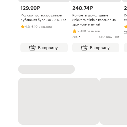
129.99 ₽
240.74 ₽
2
Молоко пастеризованное
Конфеты шоколадные
К
Кубанская буренка 2.5% 1.4л
Snickers Minis с карамелью
м
арахисом и нугой
4.8
· 640 отзывов
5
· 418 отзывов
2
250г
962.99 ₽ · 1кг
В корзину
В корзину