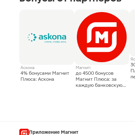
Я
3
Аскона
Магнит:
П
4% бонусами Магнит
до 4500 бонусов
п
Плюса: Аскона
Магнит Плюса: за
каждую банковскую
карту
Приложение Магнит