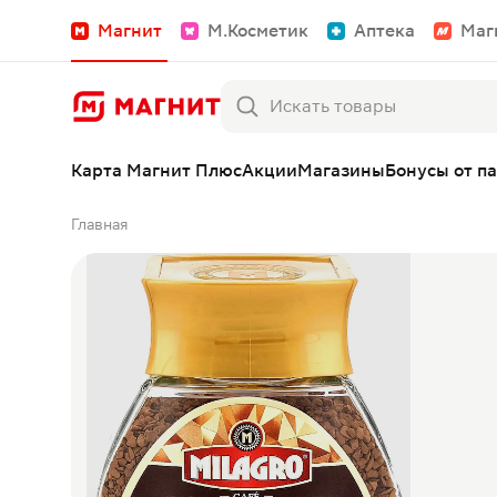
Магнит
М.Косметик
Аптека
Маг
Карта Магнит Плюс
Акции
Магазины
Бонусы от п
Главная