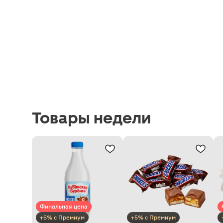
Товары недели
Финальная цена
+5% с Премиум
+5% с Премиум