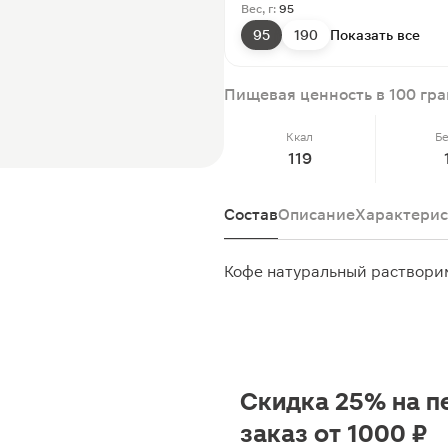
Вес, г:
95
95
190
Показать все
Пищевая ценность в 100 гр
Ккал
Б
119
Состав
Описание
Характерис
Кофе натуральный раствор
Скидка 25% на п
заказ от 1000 ₽