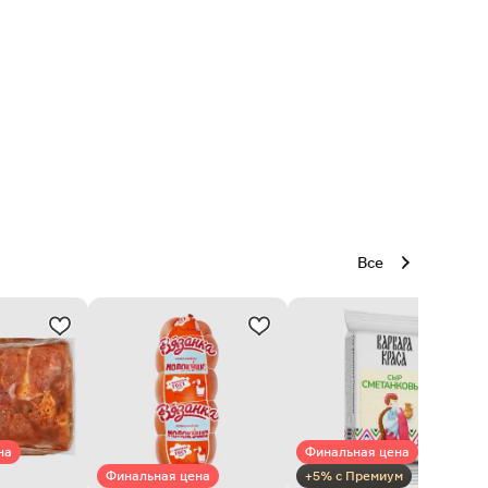
Все
на
Финальная цена
Финальная цена
+5% с Премиум