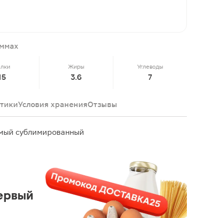
аммах
елки
Жиры
Углеводы
15
3.6
7
тики
Условия хранения
Отзывы
имый сублимированный
ервый