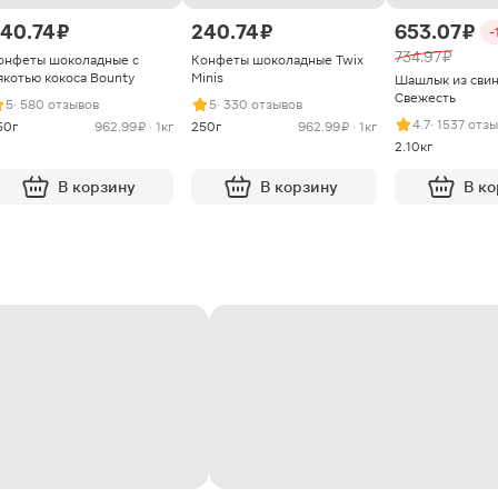
40.74 ₽
240.74 ₽
653.07 ₽
-
734.97 ₽
онфеты шоколадные с
Конфеты шоколадные Twix
якотью кокоса Bounty
Minis
Шашлык из сви
Свежесть
5
· 580 отзывов
5
· 330 отзывов
4.7
· 1537 отз
50г
962.99 ₽ · 1кг
250г
962.99 ₽ · 1кг
2.10кг
В корзину
В корзину
В к