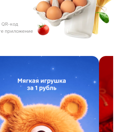
 QR-код
те приложение