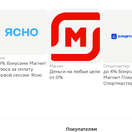
сно
0% бонусами Магнит
Магнит
Спортмастер
люса за оплату
Деньги на любые цели
до 4% бону
ервой сессии: Ясно
от 0%
Магнит Плюс
Спортмасте
Покупателям