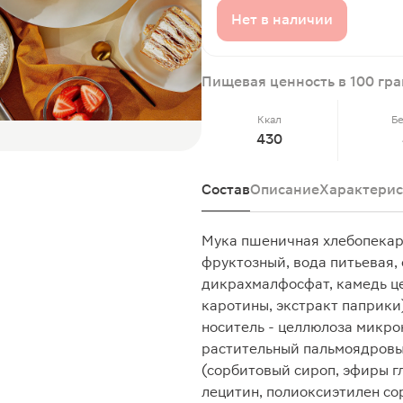
Нет в наличии
Пищевая ценность в 100 гр
Ккал
Б
430
Состав
Описание
Характерис
Мука пшеничная хлебопекарн
фруктозный, вода питьевая,
дикрахмалфосфат, камедь це
каротины, экстракт паприки)
носитель - целлюлоза микро
растительный пальмоядровый
(сорбитовый сироп, эфиры г
лецитин, полиоксиэтилен со