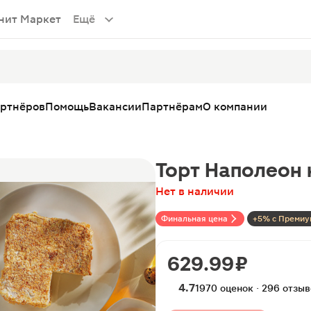
нит Маркет
Ещё
артнёров
Помощь
Вакансии
Партнёрам
О компании
Торт Наполеон 
Нет в наличии
Финальная цена
+5% с Премиу
629.99 ₽
4.7
1970 оценок · 296 отзы