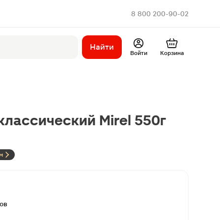
8 800 200-90-02
Найти
Войти
Корзина
классический Mirel 550г
м
вов