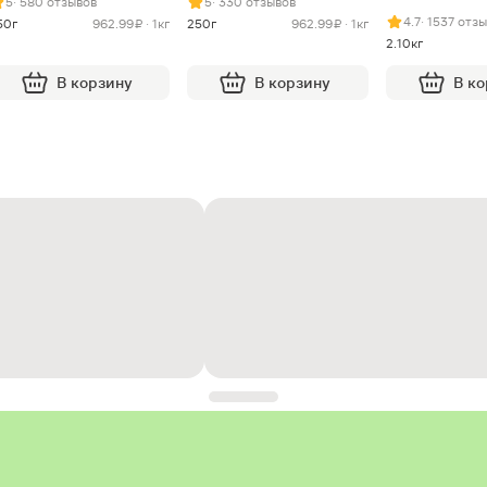
5
· 580 отзывов
5
· 330 отзывов
4.7
· 1537 отз
50г
962.99 ₽ · 1кг
250г
962.99 ₽ · 1кг
2.10кг
В корзину
В корзину
В к