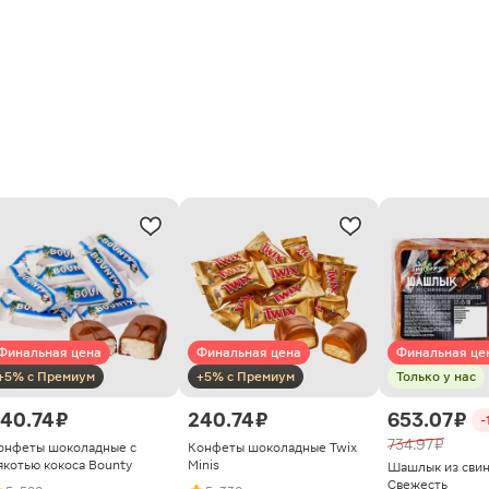
Финальная цена
Финальная цена
Финальная це
+5% с Премиум
+5% с Премиум
Только у нас
40.74 ₽
240.74 ₽
653.07 ₽
-
734.97 ₽
онфеты шоколадные с
Конфеты шоколадные Twix
якотью кокоса Bounty
Minis
Шашлык из сви
Свежесть