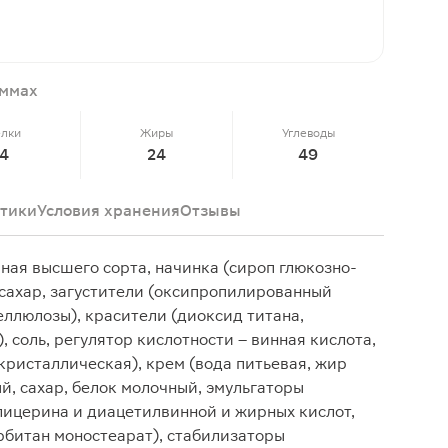
аммах
елки
Жиры
Углеводы
4
24
49
тики
Условия хранения
Отзывы
ая высшего сорта, начинка (сироп глюкозно-
 сахар, загустители (оксипропилированный
ллюлозы), красители (диоксид титана,
, соль, регулятор кислотности – винная кислота,
кристаллическая), крем (вода питьевая, жир
, сахар, белок молочный, эмульгаторы
лицерина и диацетилвинной и жирных кислот,
рбитан моностеарат), стабилизаторы