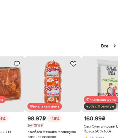
Все
на
Финальная цена
Финальная цена
+5% с Премиум
98.97 ₽
160.99 ₽
11%
-48%
191.99 ₽
Сыр Сметанковый Варвара
Краса 50% 160г
нины М
Колбаса Вязанка Молокуша
вареная весовая