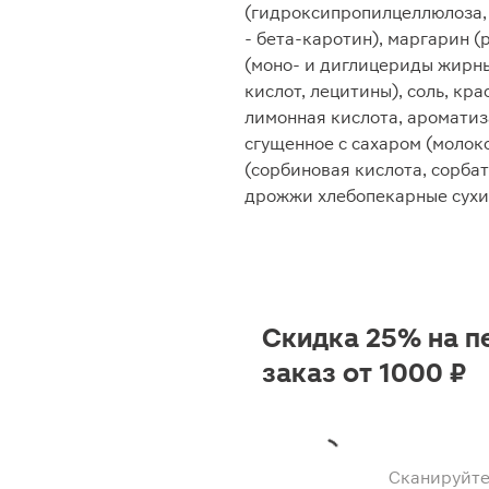
(гидроксипропилцеллюлоза, 
- бета-каротин), маргарин (
(моно- и диглицериды жирн
кислот, лецитины), соль, кр
лимонная кислота, ароматиз
сгущенное с сахаром (молоко
(сорбиновая кислота, сорбат
дрожжи хлебопекарные сухие
Скидка 25% на п
заказ от 1000 ₽
Сканируйте