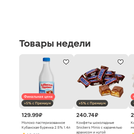
Товары недели
Финальная цена
+5% с Премиум
+5% с Премиум
129.99 ₽
240.74 ₽
2
Молоко пастеризованное
Конфеты шоколадные
К
Кубанская буренка 2.5% 1.4л
Snickers Minis с карамелью
м
арахисом и нугой