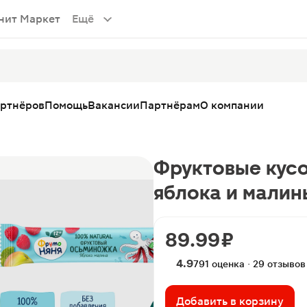
нит Маркет
Ещё
артнёров
Помощь
Вакансии
Партнёрам
О компании
Фруктовые кус
яблока и малин
89.99 ₽
4.9
791 оценка · 29 отзывов
Добавить в корзину