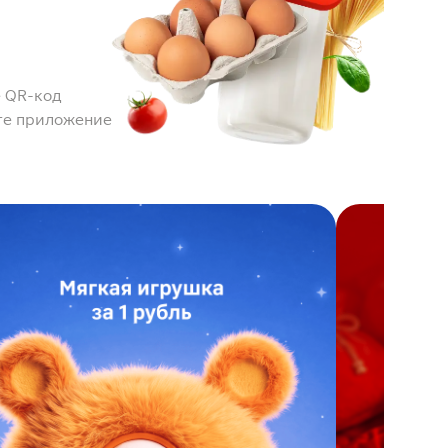
 QR-код
те приложение