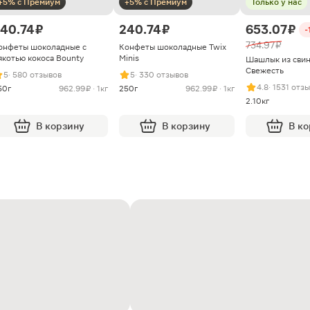
+5% с Премиум
+5% с Премиум
Только у нас
40.74 ₽
240.74 ₽
653.07 ₽
-
734.97 ₽
онфеты шоколадные с
Конфеты шоколадные Twix
якотью кокоса Bounty
Minis
Шашлык из сви
Свежесть
5
· 580 отзывов
5
· 330 отзывов
4.8
· 1531 отз
50г
962.99 ₽ · 1кг
250г
962.99 ₽ · 1кг
2.10кг
В корзину
В корзину
В к