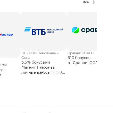
Все
ВТБ НПФ Пенсионный
Сравни: ОСАГО
510 бонусов
Фонд
3,5% бонусами
сами
Магнит Плюса за
а:
личные взносы: НПФ
р
ВТБ