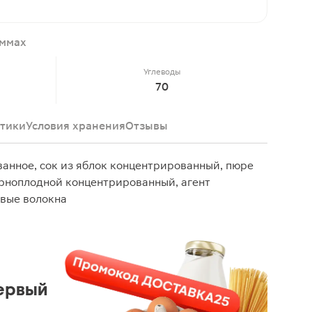
аммах
Углеводы
70
тики
Условия хранения
Отзывы
анное, сок из яблок концентрированный, пюре
ерноплодной концентрированный, агент
вые волокна
ервый