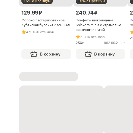
+5% с Премиум
+5% с Премиум
129.99 ₽
240.74 ₽
2
Молоко пастеризованное
Конфеты шоколадные
К
Кубанская буренка 2.5% 1.4л
Snickers Minis с карамелью
м
арахисом и нугой
4.9
· 638 отзывов
5
· 416 отзывов
2
250г
962.99 ₽ · 1кг
В корзину
В корзину