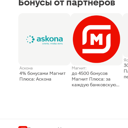
Бонусы от партнёров
Я
3
Аскона
Магнит:
П
4% бонусами Магнит
до 4500 бонусов
п
Плюса: Аскона
Магнит Плюса: за
каждую банковскую
карту