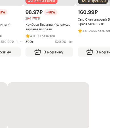
Финальная цена
+5% с Премиум
98.97 ₽
160.99 ₽
11%
-48%
191.99 ₽
Сыр Сметанковый Варвара
Краса 50% 160г
нины М
Колбаса Вязанка Молокуша
вареная весовая
4.9
· 2656 отзывов
ыв
4.8
· 90 отзывов
310.99 ₽ · 1кг
300г
329.9 ₽ · 1кг
орзину
В корзину
В корзину