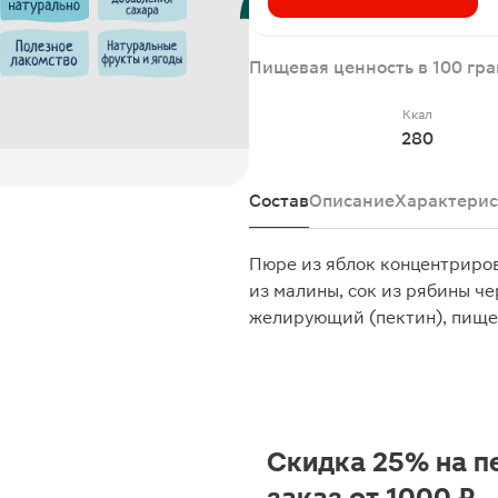
Пищевая ценность в 100 гр
Ккал
280
Состав
Описание
Характерис
Пюре из яблок концентриров
из малины, сок из рябины ч
желирующий (пектин), пище
Скидка 25% на п