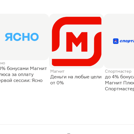
сно
0% бонусами Магнит
Магнит
Спортмастер
люса за оплату
Деньги на любые цели
до 4% бону
ервой сессии: Ясно
от 0%
Магнит Плюс
Спортмасте