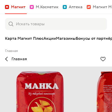
Магнит
М.Косметик
Аптека
Магнит М
Карта Магнит Плюс
Акции
Магазины
Бонусы от партнё
Главная
Главная