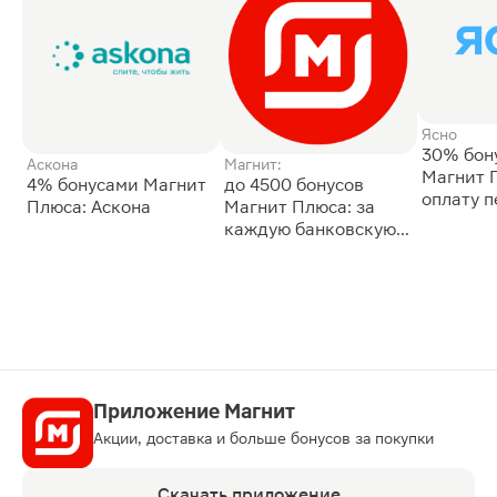
Ясно
30% бон
Аскона
Магнит:
Магнит 
4% бонусами Магнит
до 4500 бонусов
оплату 
Плюса: Аскона
Магнит Плюса: за
сессии: 
каждую банковскую
карту
Приложение Магнит
Акции, доставка и больше бонусов за покупки
Скачать приложение