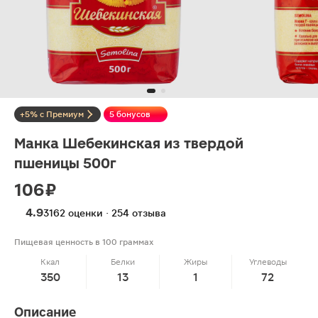
+5% с Премиум
5 бонусов
Манка Шебекинская из твердой
пшеницы 500г
106 ₽
4.9
3162 оценки · 254 отзыва
Пищевая ценность в 100 граммах
Ккал
Белки
Жиры
Углеводы
350
13
1
72
Описание