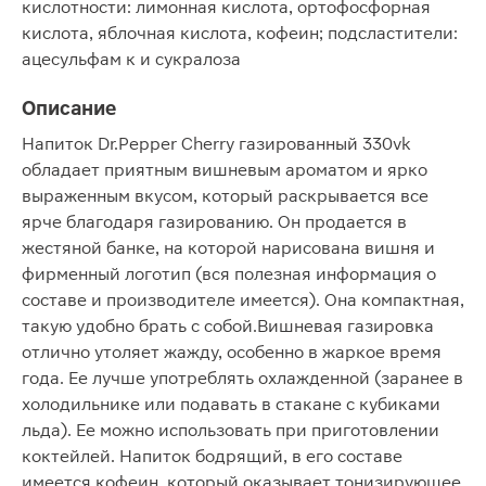
кислотности: лимонная кислота, ортофосфорная
кислота, яблочная кислота, кофеин; подсластители:
ацесульфам к и сукралоза
Описание
Напиток Dr.Pepper Cherry газированный 330vk
обладает приятным вишневым ароматом и ярко
выраженным вкусом, который раскрывается все
ярче благодаря газированию. Он продается в
жестяной банке, на которой нарисована вишня и
фирменный логотип (вся полезная информация о
составе и производителе имеется). Она компактная,
такую удобно брать с собой.Вишневая газировка
отлично утоляет жажду, особенно в жаркое время
года. Ее лучше употреблять охлажденной (заранее в
холодильнике или подавать в стакане с кубиками
льда). Ее можно использовать при приготовлении
коктейлей. Напиток бодрящий, в его составе
имеется кофеин, который оказывает тонизирующее