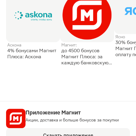
Ясно
30% бон
Аскона
Магнит:
Магнит 
4% бонусами Магнит
до 4500 бонусов
оплату 
Плюса: Аскона
Магнит Плюса: за
сессии: 
каждую банковскую
карту
Приложение Магнит
Акции, доставка и больше бонусов за покупки
Скачать приложение