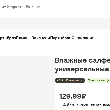
нит Маркет
Ещё
артнёров
Помощь
Вакансии
Партнёрам
О компании
Влажные салфе
универсальные 
+5% с Премиум
Только у нас
129.99 ₽
4.8
720 оценок · 55 отзывов