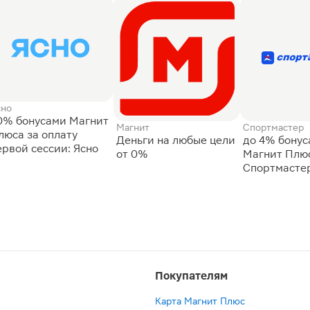
сно
0% бонусами Магнит
Магнит
Спортмастер
люса за оплату
Деньги на любые цели
до 4% бону
ервой сессии: Ясно
от 0%
Магнит Плюс
Спортмасте
Покупателям
Карта Магнит Плюс