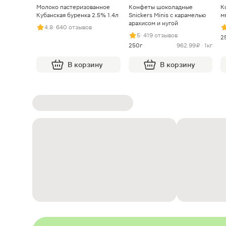
Молоко пастеризованное
Конфеты шоколадные
К
Кубанская буренка 2.5% 1.4л
Snickers Minis с карамелью
м
арахисом и нугой
4.8
· 640 отзывов
5
· 419 отзывов
2
250г
962.99 ₽ · 1кг
В корзину
В корзину