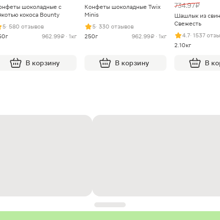
734.97 ₽
онфеты шоколадные с
Конфеты шоколадные Twix
якотью кокоса Bounty
Minis
Шашлык из сви
Свежесть
5
· 580 отзывов
5
· 330 отзывов
4.7
· 1537 отз
50г
962.99 ₽ · 1кг
250г
962.99 ₽ · 1кг
2.10кг
В корзину
В корзину
В к