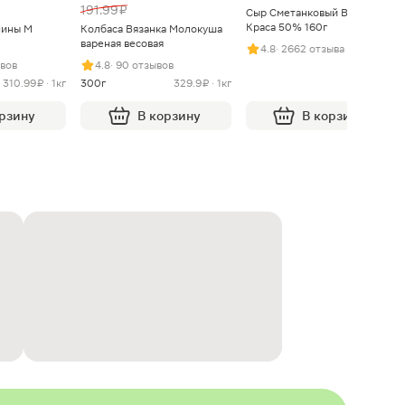
191.99 ₽
Сыр Сметанковый Варвара
Краса 50% 160г
нины М
Колбаса Вязанка Молокуша
вареная весовая
4.8
· 2662 отзыва
ывов
4.8
· 90 отзывов
310.99 ₽ · 1кг
300г
329.9 ₽ · 1кг
орзину
В корзину
В корзину