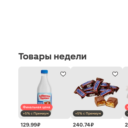
Товары недели
Финальная цена
+5% с Премиум
+5% с Премиум
129.99 ₽
240.74 ₽
2