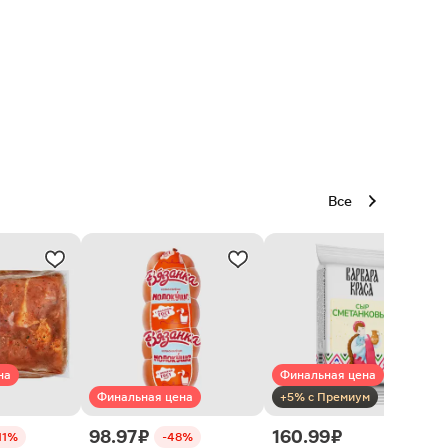
Все
на
Финальная цена
Финальная цена
+5% с Премиум
98.97 ₽
160.99 ₽
11%
-48%