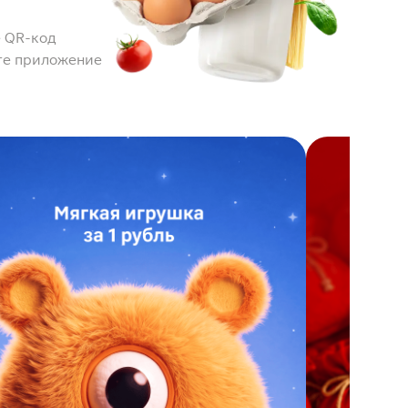
 QR-код
те приложение