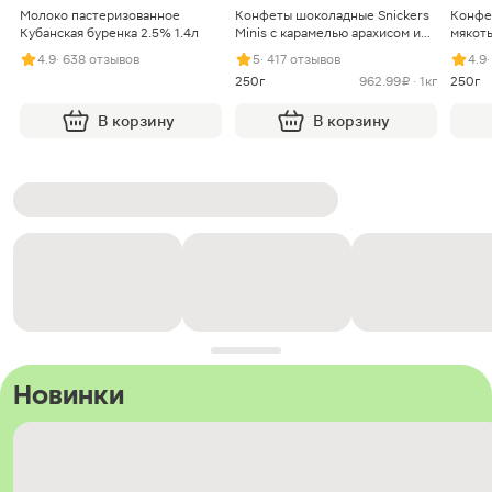
Молоко пастеризованное
Конфеты шоколадные Snickers
Конфе
Кубанская буренка 2.5% 1.4л
Minis с карамелью арахисом и
мякоть
нугой
4.9
· 638 отзывов
5
· 417 отзывов
4.9
250г
962.99 ₽ · 1кг
250г
В корзину
В корзину
Новинки