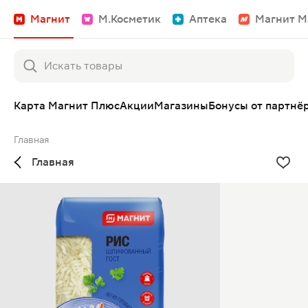
Магнит
М.Косметик
Аптека
Магнит М
Карта Магнит Плюс
Акции
Магазины
Бонусы от партнё
Главная
Главная