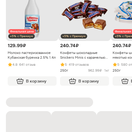
Финальная цена
Финальная 
+5% с Премиум
+5% с Премиум
+5% с Пре
129.99 ₽
240.74 ₽
240.74 ₽
Молоко пастеризованное
Конфеты шоколадные
Конфеты ш
Кубанская буренка 2.5% 1.4л
Snickers Minis с карамелью
мякотью ко
арахисом и нугой
4.8
· 641 отзыв
5
· 419 отзывов
5
· 580 о
250г
962.99 ₽ · 1кг
250г
В корзину
В корзину