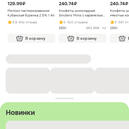
129.99 ₽
240.74 ₽
240.74 ₽
Молоко пастеризованное
Конфеты шоколадные
Конфеты ш
Кубанская буренка 2.5% 1.4л
Snickers Minis с карамелью
мякотью ко
арахисом и нугой
4.9
· 642 отзыва
5
· 420 отзывов
5
· 581 о
250г
962.99 ₽ · 1кг
250г
В корзину
В корзину
Новинки