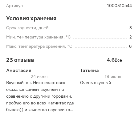
Артикул
1000310544
Условия хранения
Срок годности, дней
3
Мин. температура хранения, °C
2
Макс. температура хранения, °C
6
23 отзыва
4.6
Все
Анастасия
Татьяна
24 июля
19 июня
Вкусный, в г. Нижневартовск
Очень вкусный
оказался самым вкусным по
сравнению с другими городами,
пробую его во всех магнитах где
бываю)) и качество нарезки так
же выше всего. Самый
невкусный попался в г.Анапа тц
Красная площадь и нарублен
был огромными кусками и сухари