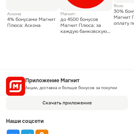
Ясно
30% бон
Аскона
Магнит:
Магнит 
4% бонусами Магнит
до 4500 бонусов
оплату 
Плюса: Аскона
Магнит Плюса: за
сессии: 
каждую банковскую
карту
Приложение Магнит
Акции, доставка и больше бонусов за покупки
Скачать приложение
Наши соцсети