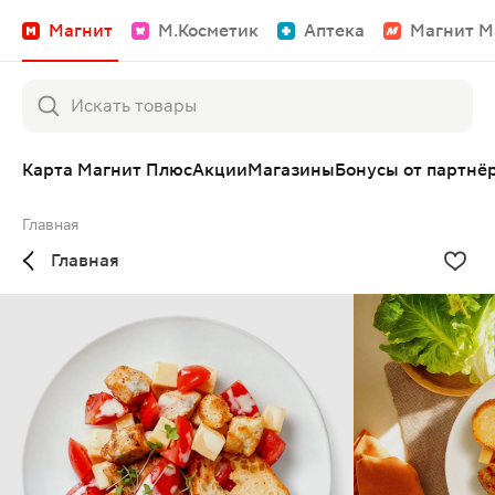
Магнит
М.Косметик
Аптека
Магнит М
Карта Магнит Плюс
Акции
Магазины
Бонусы от партнё
Главная
Главная