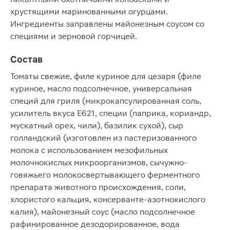
хрустящими маринованными огурцами.
Ингредиенты заправлены майонезным соусом со
специями и зерновой горчицей.
Состав
Томаты свежие, филе куриное для цезаря (филе
куриное, масло подсолнечное, универсальная
специй для гриля (микрокапсулированная соль,
усилитель вкуса Е621, специи (паприка, кориандр,
мускатный орех, чили), базилик сухой), сыр
голландский (изготовлен из пастеризованного
молока с использованием мезофильных
молочнокислых микроорганизмов, сычужно-
говяжьего молокосвертывающего ферментного
препарата животного происхождения, соли,
хлористого кальция, консерванте-азотнокислого
калия), майонезный соус (масло подсолнечное
рафинированное дезодорированное, вода