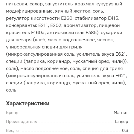
питьевая, сахар, загуститель-крахмал кукурузный
модифицированные, яичный желток, соль,
регулятор кислотности Е260, стабилизатор Е415,
консерванты: Е211, Е202; ароматизатор, пищевой
краситель Е160а, антиокислитель Е385), сухарики
для цезаря (хлеб, масло подсолнечное, чеснок,
универсальная специи для гриля
(микрокапсулированная соль, усилитель вкуса Е621,
специи (паприка, кориандр, мускатный орех, чили)),
соль), масло подсолнечное, соль, специя для гриля
(микрокапсулированная соль, усилитель вкуса Е621,
специи (паприка, кориандр, мускатный орех, чили),
соль
Характеристики
Бренд
Магнит
Производитель
Тандер
Вес, кг
0.3