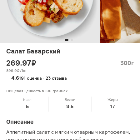
Салат Баварский
269.97 ₽
300г
899.9 ₽/1кг
4.6
191 оценка · 23 отзыва
Пищевая ценность в 100 граммах
Ккал
Белки
Жиры
5
9.5
17
Описание
Аппетитный салат с мягким отварным картофелем,
пикантными охотничьими колбасками и