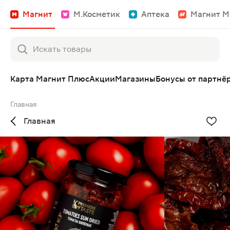
Магнит
М.Косметик
Аптека
Магнит М
Карта Магнит Плюс
Акции
Магазины
Бонусы от партнё
Главная
Главная