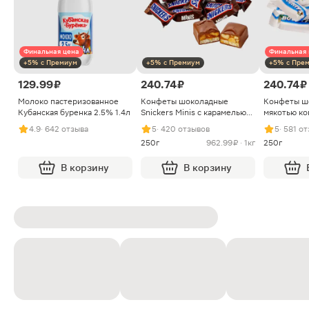
Финальная цена
Финальная 
+5% с Премиум
+5% с Премиум
+5% с Пре
129.99 ₽
240.74 ₽
240.74 ₽
Молоко пастеризованное
Конфеты шоколадные
Конфеты ш
Кубанская буренка 2.5% 1.4л
Snickers Minis с карамелью
мякотью ко
арахисом и нугой
4.9
· 642 отзыва
5
· 420 отзывов
5
· 581 о
250г
962.99 ₽ · 1кг
250г
В корзину
В корзину