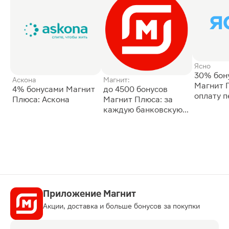
Ясно
30% бон
Аскона
Магнит:
Магнит 
4% бонусами Магнит
до 4500 бонусов
оплату 
Плюса: Аскона
Магнит Плюса: за
сессии: 
каждую банковскую
карту
Приложение Магнит
Акции, доставка и больше бонусов за покупки