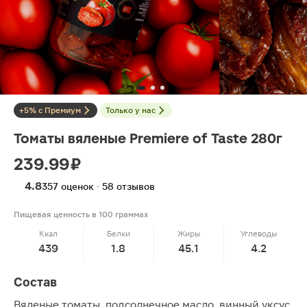
+5% с Премиум
Только у нас
Томаты вяленые Premiere of Taste 280г
239.99 ₽
4.8
357 оценок · 58 отзывов
Пищевая ценность в 100 граммах
Ккал
Белки
Жиры
Углеводы
439
1.8
45.1
4.2
Состав
Вяленые томаты, подсолнечное масло, винный уксус,