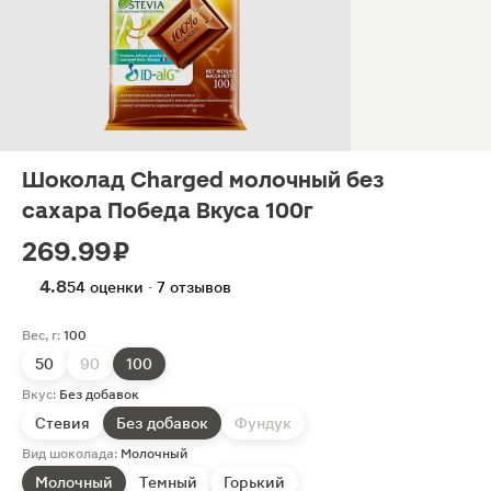
Шоколад Charged молочный без
сахара Победа Вкуса 100г
269.99 ₽
4.8
54 оценки · 7 отзывов
Вес, г:
100
50
90
100
Вкус:
Без добавок
Стевия
Без добавок
Фундук
Вид шоколада:
Молочный
Молочный
Темный
Горький