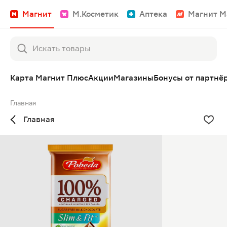
Магнит
М.Косметик
Аптека
Магнит М
Карта Магнит Плюс
Акции
Магазины
Бонусы от партнё
Главная
Главная