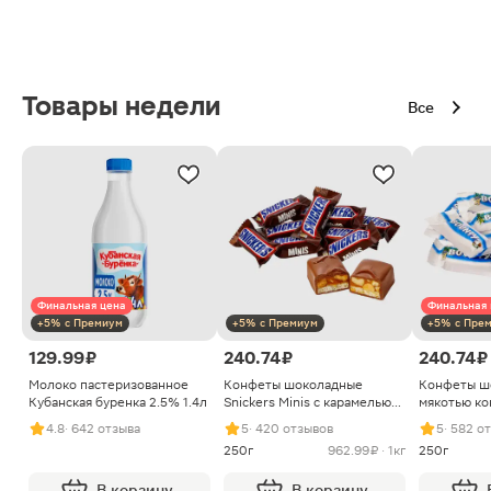
Товары недели
Все
Финальная цена
Финальная 
+5% с Премиум
+5% с Премиум
+5% с Пре
129.99 ₽
240.74 ₽
240.74 ₽
Молоко пастеризованное
Конфеты шоколадные
Конфеты ш
Кубанская буренка 2.5% 1.4л
Snickers Minis с карамелью
мякотью ко
арахисом и нугой
4.8
· 642 отзыва
5
· 420 отзывов
5
· 582 о
250г
962.99 ₽ · 1кг
250г
В корзину
В корзину