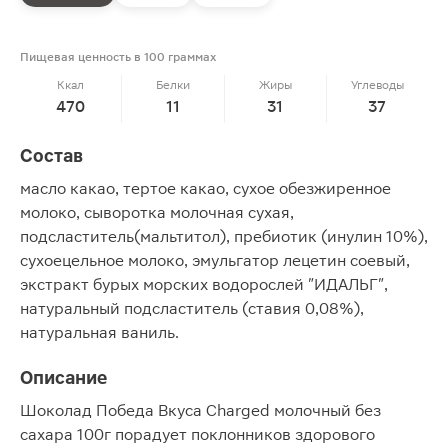
Пищевая ценность в 100 граммах
Ккал
Белки
Жиры
Углеводы
470
11
31
37
Состав
масло какао, тертое какао, сухое обезжиренное
молоко, сыворотка молочная сухая,
подсластитель(мальтитол), пребиотик (инулин 10%),
сухоецельное молоко, эмульгатор лецетин соевый,
экстракт бурых морских водорослей "ИДАЛЬГ",
натуральный подсластитель (ставия 0,08%),
натуральная ваниль.
Описание
Шоколад Победа Вкуса Charged молочный без
сахара 100г порадует поклонников здорового