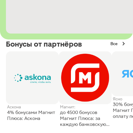
Бонусы от партнёров
Все
Ясно
30% бон
Аскона
Магнит:
Магнит 
4% бонусами Магнит
до 4500 бонусов
оплату 
Плюса: Аскона
Магнит Плюса: за
сессии: 
каждую банковскую
карту