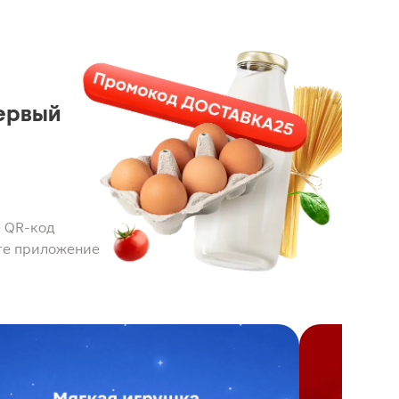
ервый
 QR-код
те приложение