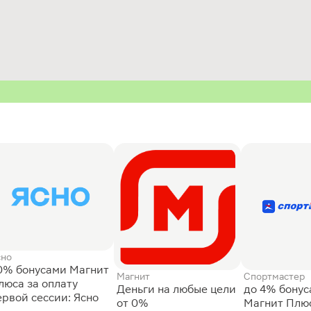
сно
0% бонусами Магнит
Магнит
Спортмастер
люса за оплату
Деньги на любые цели
до 4% бону
ервой сессии: Ясно
от 0%
Магнит Плюс