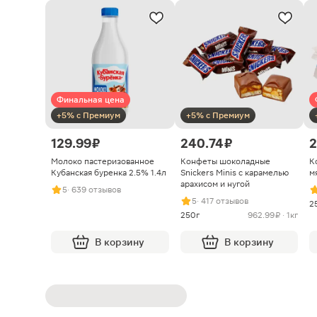
Финальная цена
+5% с Премиум
+5% с Премиум
129.99 ₽
240.74 ₽
2
Молоко пастеризованное
Конфеты шоколадные
К
Кубанская буренка 2.5% 1.4л
Snickers Minis с карамелью
м
арахисом и нугой
5
· 639 отзывов
5
· 417 отзывов
2
250г
962.99 ₽ · 1кг
В корзину
В корзину