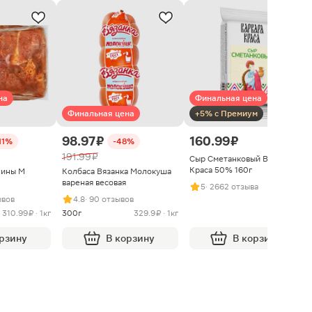
на
Финальная цена
Финальная цена
+5% с Премиум
98.97 ₽
160.99 ₽
11%
-48%
191.99 ₽
Сыр Сметанковый Варвара
Краса 50% 160г
нины М
Колбаса Вязанка Молокуша
вареная весовая
5
· 2662 отзыва
ывов
4.8
· 90 отзывов
310.99 ₽ · 1кг
300г
329.9 ₽ · 1кг
орзину
В корзину
В корзину