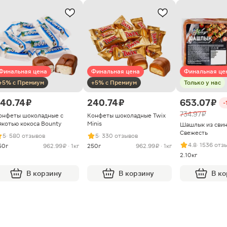
Финальная цена
Финальная цена
Финальная це
+5% с Премиум
+5% с Премиум
Только у нас
40.74 ₽
240.74 ₽
653.07 ₽
-
734.97 ₽
онфеты шоколадные с
Конфеты шоколадные Twix
якотью кокоса Bounty
Minis
Шашлык из сви
Свежесть
5
· 580 отзывов
5
· 330 отзывов
4.8
· 1536 отз
50г
962.99 ₽ · 1кг
250г
962.99 ₽ · 1кг
2.10кг
В корзину
В корзину
В к