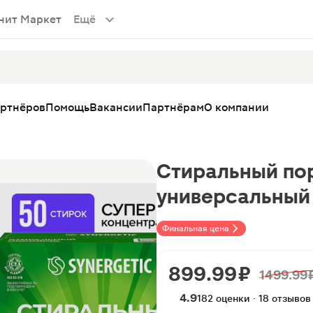
нит Маркет
Ещё
артнёров
Помощь
Вакансии
Партнёрам
О компании
Стиральный пор
универсальный
Финальная цена
899.99 ₽
1499.99 
4.9
182 оценки · 18 отзывов