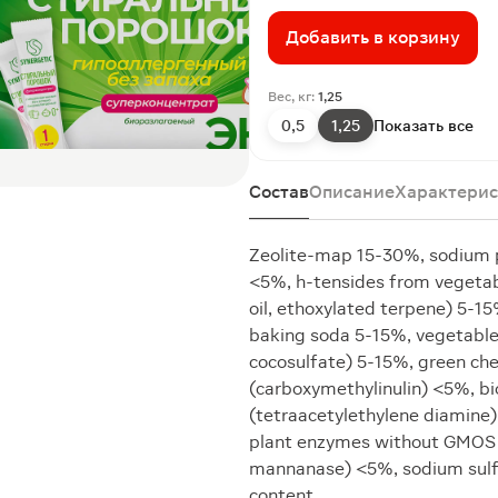
Добавить в корзину
Вес, кг:
1,25
0,5
1,25
Показать все
Состав
Описание
Характерис
Zeolite-map 15-30%, sodium p
<5%, h-tensides from vegetabl
oil, ethoxylated terpene) 5-1
baking soda 5-15%, vegetable
cocosulfate) 5-15%, green ch
(carboxymethylinulin) <5%, b
(tetraacetylethylene diamine) 
plant enzymes without GMOS (a
mannanase) <5%, sodium sulf
content