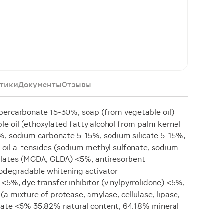
тики
Документы
Отзывы
ercarbonate 15-30%, soap (from vegetable oil)
e oil (ethoxylated fatty alcohol from palm kernel
5%, sodium carbonate 5-15%, sodium silicate 5-15%,
 oil a-tensides (sodium methyl sulfonate, sodium
elates (MGDA, GLDA) <5%, antiresorbent
iodegradable whitening activator
<5%, dye transfer inhibitor (vinylpyrrolidone) <5%,
 mixture of protease, amylase, cellulase, lipase,
ate <5% 35.82% natural content, 64.18% mineral