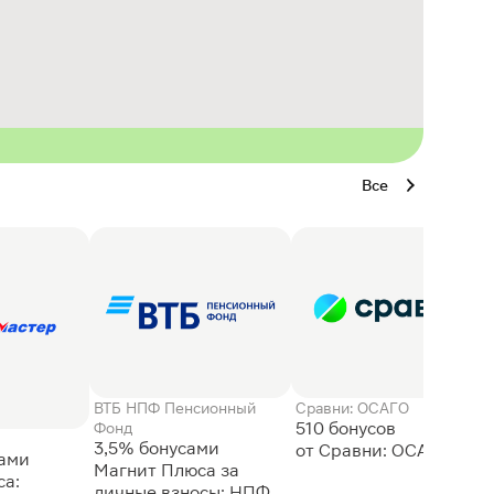
Все
ВТБ НПФ Пенсионный
Сравни: ОСАГО
510 бонусов
Фонд
3,5% бонусами
сами
Магнит Плюса за
а:
личные взносы: НПФ