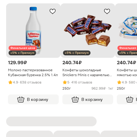
Финальная цена
Финальная 
+5% с Премиум
+5% с Премиум
+5% с Пре
129.99 ₽
240.74 ₽
240.74 ₽
Молоко пастеризованное
Конфеты шоколадные
Конфеты ш
Кубанская буренка 2.5% 1.4л
Snickers Minis с карамелью
мякотью ко
арахисом и нугой
4.9
· 638 отзывов
5
· 416 отзывов
4.9
· 580
250г
962.99 ₽ · 1кг
250г
В корзину
В корзину