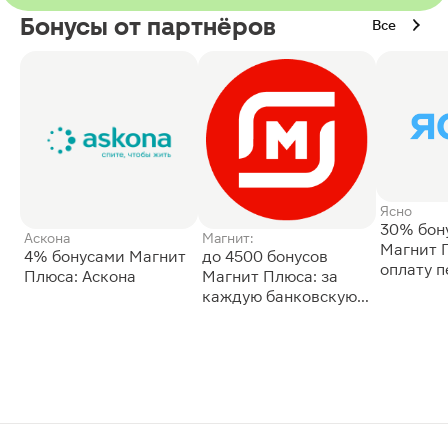
Бонусы от партнёров
Все
Ясно
30% бон
Аскона
Магнит:
Магнит 
4% бонусами Магнит
до 4500 бонусов
оплату 
Плюса: Аскона
Магнит Плюса: за
сессии: 
каждую банковскую
карту