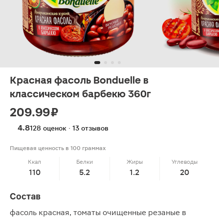
Красная фасоль Bonduelle в
классическом барбекю 360г
209.99 ₽
4.8
128 оценок · 13 отзывов
Пищевая ценность в 100 граммах
Ккал
Белки
Жиры
Углеводы
110
5.2
1.2
20
Состав
фасоль красная, томаты очищенные резаные в