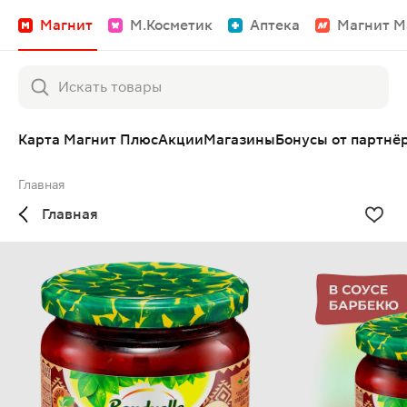
Магнит
М.Косметик
Аптека
Магнит М
Карта Магнит Плюс
Акции
Магазины
Бонусы от партнё
Главная
Главная