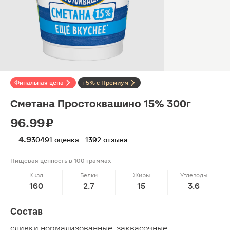
Финальная цена
+5% с Премиум
Сметана Простоквашино 15% 300г
96.99 ₽
4.9
30491 оценка · 1392 отзыва
Пищевая ценность в 100 граммах
Ккал
Белки
Жиры
Углеводы
160
2.7
15
3.6
Состав
сливки нормализованные, заквасочные