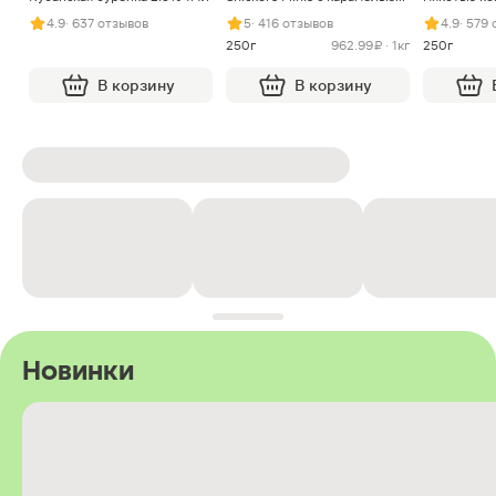
арахисом и нугой
4.9
· 637 отзывов
5
· 416 отзывов
4.9
· 579
250г
962.99 ₽ · 1кг
250г
В корзину
В корзину
Новинки