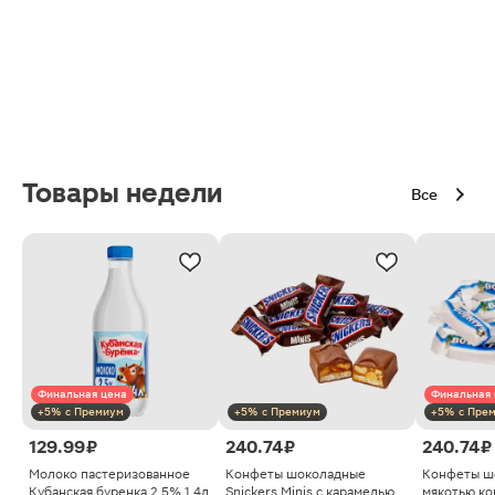
Товары недели
Все
Финальная цена
Финальная 
+5% с Премиум
+5% с Премиум
+5% с Пре
129.99 ₽
240.74 ₽
240.74 ₽
Молоко пастеризованное
Конфеты шоколадные
Конфеты ш
Кубанская буренка 2.5% 1.4л
Snickers Minis с карамелью
мякотью ко