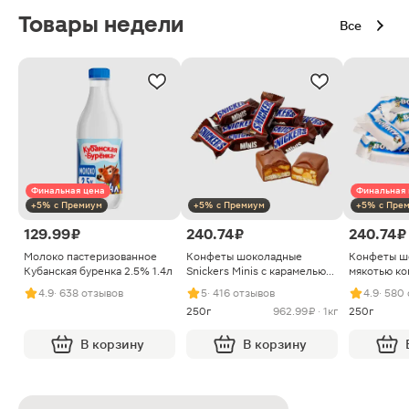
Товары недели
Все
Финальная цена
Финальная 
+5% с Премиум
+5% с Премиум
+5% с Пре
129.99 ₽
240.74 ₽
240.74 ₽
Молоко пастеризованное
Конфеты шоколадные
Конфеты ш
Кубанская буренка 2.5% 1.4л
Snickers Minis с карамелью
мякотью ко
арахисом и нугой
4.9
· 638 отзывов
5
· 416 отзывов
4.9
· 580
250г
962.99 ₽ · 1кг
250г
В корзину
В корзину