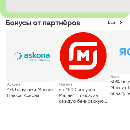
Бонусы от партнёров
Все
Ясно
30% бон
Аскона
Магнит:
Магнит 
4% бонусами Магнит
до 4500 бонусов
оплату 
Плюса: Аскона
Магнит Плюса: за
сессии: 
каждую банковскую
карту