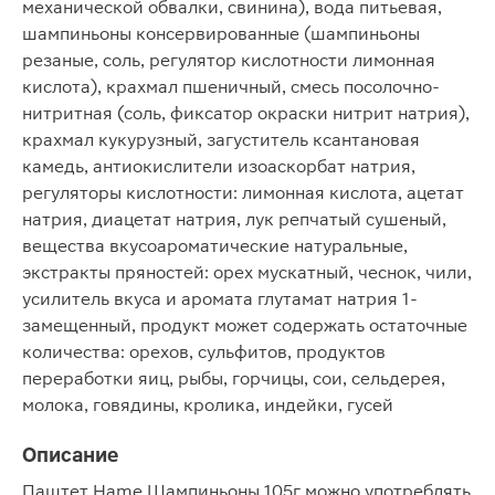
механической обвалки, свинина), вода питьевая,
шампиньоны консервированные (шампиньоны
резаные, соль, регулятор кислотности лимонная
кислота), крахмал пшеничный, смесь посолочно-
нитритная (соль, фиксатор окраски нитрит натрия),
крахмал кукурузный, загуститель ксантановая
камедь, антиокислители изоаскорбат натрия,
регуляторы кислотности: лимонная кислота, ацетат
натрия, диацетат натрия, лук репчатый сушеный,
вещества вкусоароматические натуральные,
экстракты пряностей: орех мускатный, чеснок, чили,
усилитель вкуса и аромата глутамат натрия 1-
замещенный, продукт может содержать остаточные
количества: орехов, сульфитов, продуктов
переработки яиц, рыбы, горчицы, сои, сельдерея,
молока, говядины, кролика, индейки, гусей
Описание
Паштет Hame Шампиньоны 105г можно употреблять