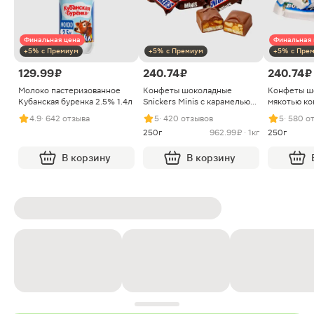
Финальная цена
Финальная 
+5% с Премиум
+5% с Премиум
+5% с Пре
129.99 ₽
240.74 ₽
240.74 ₽
Молоко пастеризованное
Конфеты шоколадные
Конфеты ш
Кубанская буренка 2.5% 1.4л
Snickers Minis с карамелью
мякотью ко
арахисом и нугой
4.9
· 642 отзыва
5
· 420 отзывов
5
· 580 о
250г
962.99 ₽ · 1кг
250г
В корзину
В корзину