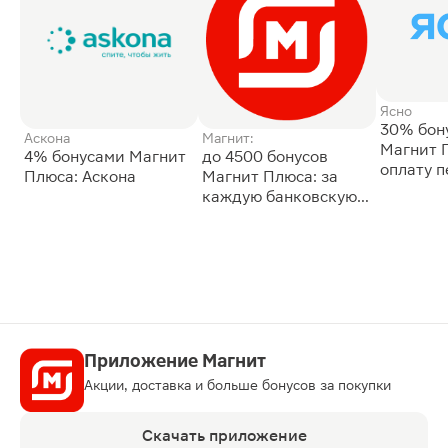
Ясно
30% бон
Аскона
Магнит:
Магнит 
4% бонусами Магнит
до 4500 бонусов
оплату 
Плюса: Аскона
Магнит Плюса: за
сессии: 
каждую банковскую
карту
Приложение Магнит
Акции, доставка и больше бонусов за покупки
Скачать приложение