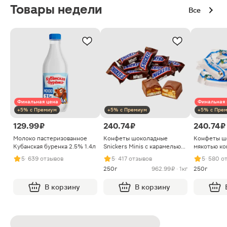
Товары недели
Все
Финальная цена
Финальная 
+5% с Премиум
+5% с Премиум
+5% с Пре
129.99 ₽
240.74 ₽
240.74 ₽
Молоко пастеризованное
Конфеты шоколадные
Конфеты ш
Кубанская буренка 2.5% 1.4л
Snickers Minis с карамелью
мякотью ко
арахисом и нугой
5
· 639 отзывов
5
· 417 отзывов
5
· 580 о
250г
962.99 ₽ · 1кг
250г
В корзину
В корзину