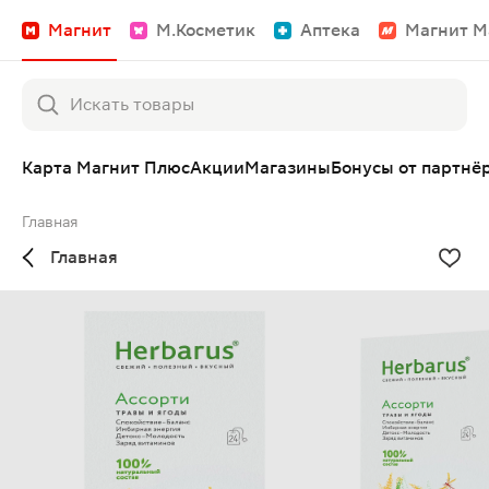
Магнит
М.Косметик
Аптека
Магнит М
Карта Магнит Плюс
Акции
Магазины
Бонусы от партнё
Главная
Главная