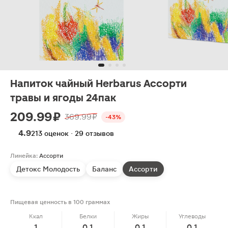
Напиток чайный Herbarus Ассорти
травы и ягоды 24пак
209.99 ₽
369.99 ₽
-43%
4.9
213 оценок · 29 отзывов
Линейка:
Ассорти
Детокс Молодость
Баланс
Ассорти
Пищевая ценность в 100 граммах
Ккал
Белки
Жиры
Углеводы
1
0.1
0.1
0.1