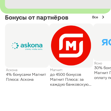
Бонусы от партнёров
Все
Ясно
30% бон
Аскона
Магнит:
Магнит 
4% бонусами Магнит
до 4500 бонусов
оплату 
Плюса: Аскона
Магнит Плюса: за
сессии: 
каждую банковскую
карту