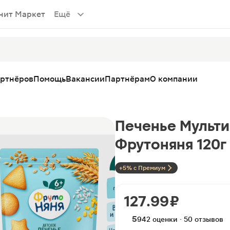
нит Маркет
Ещё
артнёров
Помощь
Вакансии
Партнёрам
О компании
Печенье Мульти
Фрутоняня 120г
+5% с Премиум
127.99 ₽
5
942 оценки · 50 отзывов