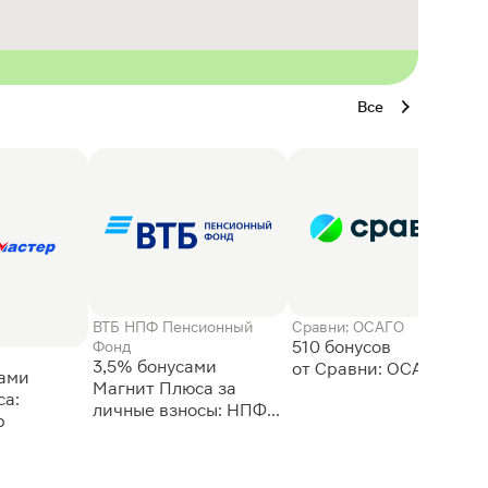
Все
ВТБ НПФ Пенсионный
Сравни: ОСАГО
510 бонусов
Фонд
3,5% бонусами
сами
Магнит Плюса за
а:
личные взносы: НПФ
р
ВТБ