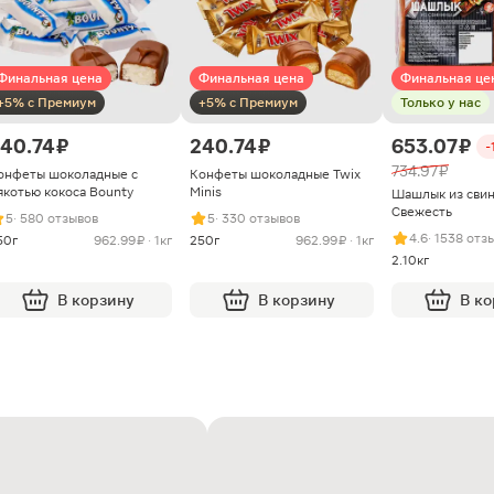
Финальная цена
Финальная цена
Финальная це
+5% с Премиум
+5% с Премиум
Только у нас
40.74 ₽
240.74 ₽
653.07 ₽
-
734.97 ₽
онфеты шоколадные с
Конфеты шоколадные Twix
якотью кокоса Bounty
Minis
Шашлык из сви
Свежесть
5
· 580 отзывов
5
· 330 отзывов
4.6
· 1538 отз
50г
962.99 ₽ · 1кг
250г
962.99 ₽ · 1кг
2.10кг
В корзину
В корзину
В к