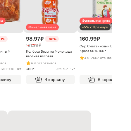
на
Финальная цена
Финальная цена
+5% с Премиум
98.97 ₽
160.99 ₽
11%
-48%
191.99 ₽
Сыр Сметанковый Варвара
Краса 50% 160г
нины М
Колбаса Вязанка Молокуша
вареная весовая
4.9
· 2662 отзыва
ывов
4.8
· 90 отзывов
310.99 ₽ · 1кг
300г
329.9 ₽ · 1кг
орзину
В корзину
В корзину