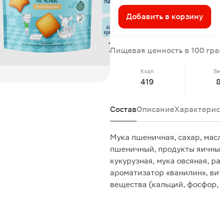
Добавить в корзину
Пищевая ценность в 100 гр
Ккал
Б
419
8
Состав
Описание
Характерис
Мука пшеничная, сахар, масл
пшеничный, продукты яичные
кукурузная, мука овсяная, 
ароматизатор «ванилин», вита
вещества (кальций, фосфор,