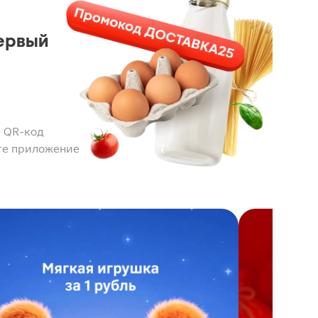
ервый
 QR-код
те приложение