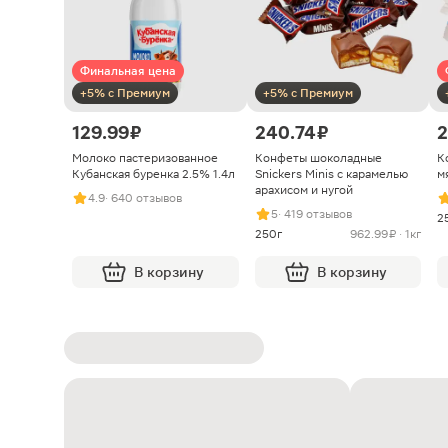
Финальная цена
+5% с Премиум
+5% с Премиум
129.99 ₽
240.74 ₽
2
Молоко пастеризованное
Конфеты шоколадные
К
Кубанская буренка 2.5% 1.4л
Snickers Minis с карамелью
м
арахисом и нугой
4.9
· 640 отзывов
5
· 419 отзывов
2
250г
962.99 ₽ · 1кг
В корзину
В корзину