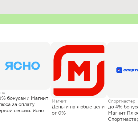
сно
0% бонусами Магнит
Магнит
Спортмастер
люса за оплату
Деньги на любые цели
до 4% бону
ервой сессии: Ясно
от 0%
Магнит Плюс
Спортмасте