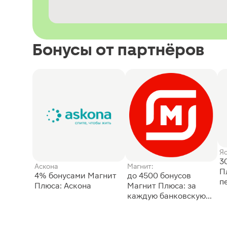
Бонусы от партнёров
Я
3
Аскона
Магнит:
П
4% бонусами Магнит
до 4500 бонусов
п
Плюса: Аскона
Магнит Плюса: за
каждую банковскую
карту