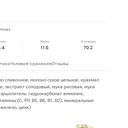
аммах
елки
Жиры
Углеводы
.4
11.6
70.2
тики
Условия хранения
Отзывы
о сливочное, молоко сухое цельное, крахмал
, экстракт солодовый, мука рисовая, мука
разрыхлитель: гидрокарбонат аммония,
мины (C, PP, В5, В6, В1, В2), минеральные
 железо, цинк)