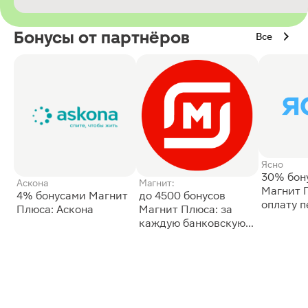
Бонусы от партнёров
Все
Ясно
30% бон
Аскона
Магнит:
Магнит 
4% бонусами Магнит
до 4500 бонусов
оплату 
Плюса: Аскона
Магнит Плюса: за
сессии: 
каждую банковскую
карту