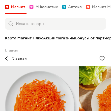
Магнит
М.Косметик
Аптека
Магнит М
Карта Магнит Плюс
Акции
Магазины
Бонусы от партнё
Главная
Главная