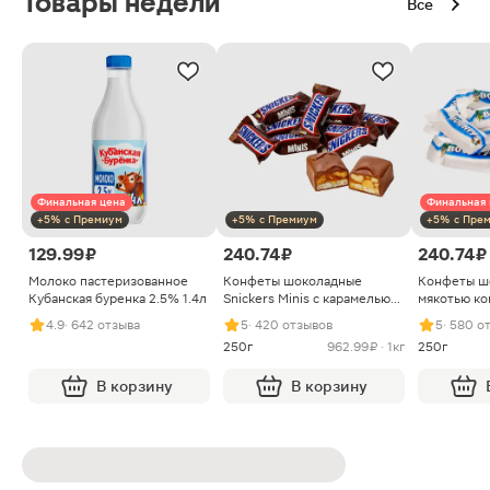
Товары недели
Все
Финальная цена
Финальная 
+5% с Премиум
+5% с Премиум
+5% с Пре
129.99 ₽
240.74 ₽
240.74 ₽
Молоко пастеризованное
Конфеты шоколадные
Конфеты ш
Кубанская буренка 2.5% 1.4л
Snickers Minis с карамелью
мякотью ко
арахисом и нугой
4.9
· 642 отзыва
5
· 420 отзывов
5
· 580 о
250г
962.99 ₽ · 1кг
250г
В корзину
В корзину