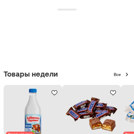
Товары недели
Все
Финальная цена
Финал