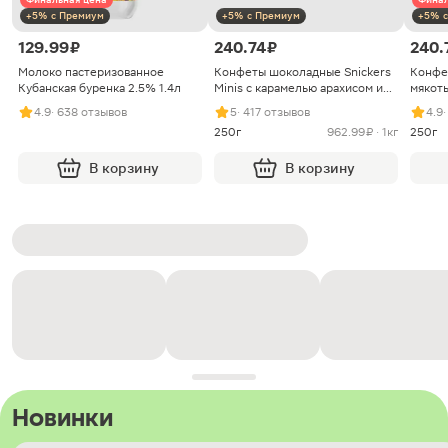
+5% с Премиум
+5% с Премиум
+5% с
129.99 ₽
240.74 ₽
240.
Молоко пастеризованное
Конфеты шоколадные Snickers
Конфе
Кубанская буренка 2.5% 1.4л
Minis с карамелью арахисом и
мякоть
нугой
4.9
· 638 отзывов
5
· 417 отзывов
4.9
250г
962.99 ₽ · 1кг
250г
В корзину
В корзину
Новинки