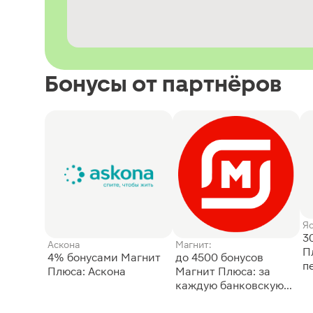
Бонусы от партнёров
Я
3
Аскона
Магнит:
П
4% бонусами Магнит
до 4500 бонусов
п
Плюса: Аскона
Магнит Плюса: за
каждую банковскую
карту