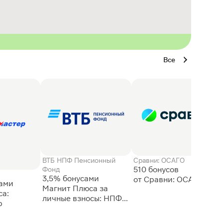
Все
ВТБ НПФ Пенсионный
Сравни: ОСАГО
510 бонусов
Фонд
3,5% бонусами
сами
Магнит Плюса за
а:
личные взносы: НПФ
р
ВТБ