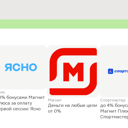
сно
0% бонусами Магнит
Магнит
Спортмастер
люса за оплату
Деньги на любые цели
до 4% бону
ервой сессии: Ясно
от 0%
Магнит Плюс
Спортмасте