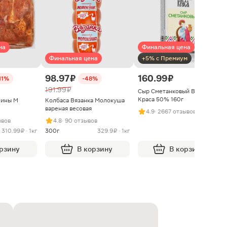
на
Финальная цена
Финальная цена
+5% с Премиум
98.97 ₽
160.99 ₽
11%
-48%
191.99 ₽
Сыр Сметанковый Варвара
Краса 50% 160г
нины М
Колбаса Вязанка Молокуша
вареная весовая
4.9
· 2667 отзывов
ывов
4.8
· 90 отзывов
310.99 ₽ · 1кг
300г
329.9 ₽ · 1кг
орзину
В корзину
В корзину