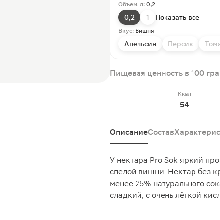
Объем, л:
0,2
0,2
1
Показать все
Вкус:
Вишня
Апельсин
Персик
Том
Пищевая ценность в 100 гр
Ккал
54
Описание
Состав
Характерис
У нектара Pro Sok яркий пр
спелой вишни. Нектар без к
менее 25% натурального сок
сладкий, с очень лёгкой кис