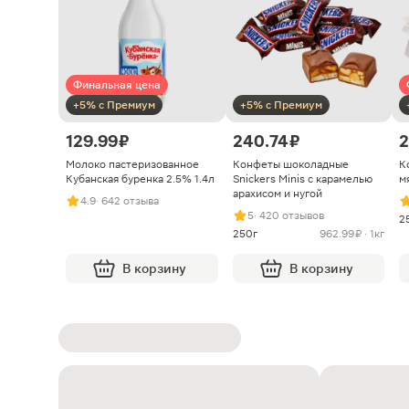
Финальная цена
+5% с Премиум
+5% с Премиум
129.99 ₽
240.74 ₽
2
Молоко пастеризованное
Конфеты шоколадные
К
Кубанская буренка 2.5% 1.4л
Snickers Minis с карамелью
м
арахисом и нугой
4.9
· 642 отзыва
5
· 420 отзывов
2
250г
962.99 ₽ · 1кг
В корзину
В корзину