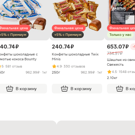
Финальная цена
Финальная цена
Финальная це
+5% с Премиум
+5% с Премиум
Только у нас
40.74 ₽
240.74 ₽
653.07 ₽
-
734.97 ₽
онфеты шоколадные с
Конфеты шоколадные Twix
якотью кокоса Bounty
Minis
Шашлык из сви
Свежесть
5
· 581 отзыв
4.9
· 330 отзывов
4.5
· 1548 отз
50г
962.99 ₽ · 1кг
250г
962.99 ₽ · 1кг
2.10кг
В корзину
В корзину
В к