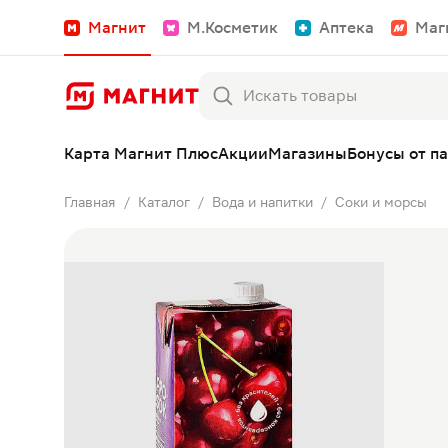
Магнит
М.Косметик
Аптека
Маг
Карта Магнит Плюс
Акции
Магазины
Бонусы от п
Главная
Каталог
Вода и напитки
Соки и морсы
/
/
/