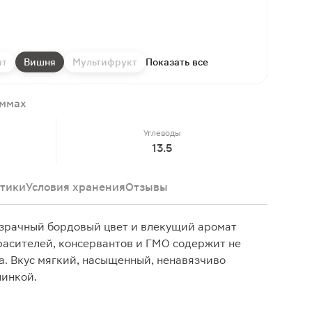
ат
Вишня
Мультифрукт
Показать все
аммах
Углеводы
13.5
тики
Условия хранения
Отзывы
озрачный бордовый цвет и влекущий аромат
расителей, консервантов и ГМО содержит не
а. Вкус мягкий, насыщенный, ненавязчиво
линкой.