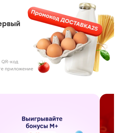
ервый
 QR-код
те приложение