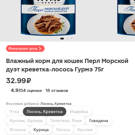
Финальная цена
Влажный корм для кошек Перл Морской
дуэт креветка-лосось Гурмэ 75г
32.99 ₽
4.9
354 оценки · 18 отзывов
Вкусовая добавка:
Лосось, Креветка
Утка
Лосось, Креветка
Индейка
Кролик, Курица
Телятина, Язык
Говядина
Ягненок
Курица
Лосось
Кролик