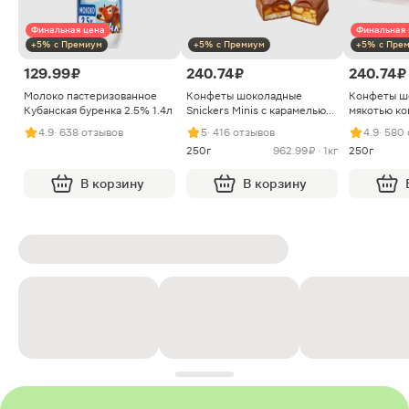
Финальная цена
Финальная 
+5% с Премиум
+5% с Премиум
+5% с Пре
129.99 ₽
240.74 ₽
240.74 ₽
Молоко пастеризованное
Конфеты шоколадные
Конфеты ш
Кубанская буренка 2.5% 1.4л
Snickers Minis с карамелью
мякотью ко
арахисом и нугой
4.9
· 638 отзывов
5
· 416 отзывов
4.9
· 580
250г
962.99 ₽ · 1кг
250г
В корзину
В корзину