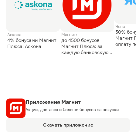
Ясно
30% бон
Аскона
Магнит:
Магнит 
4% бонусами Магнит
до 4500 бонусов
оплату 
Плюса: Аскона
Магнит Плюса: за
сессии: 
каждую банковскую
карту
Приложение Магнит
Акции, доставка и больше бонусов за покупки
Скачать приложение