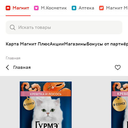
Магнит
М.Косметик
Аптека
Магнит М
Карта Магнит Плюс
Акции
Магазины
Бонусы от партнё
Главная
Главная