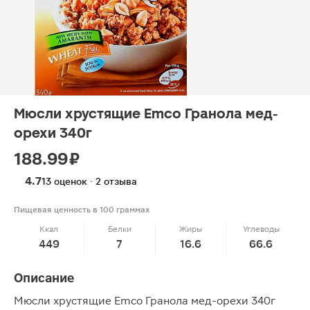
Мюсли хрустящие Emco Гранола мед-
орехи 340г
188.99 ₽
4.7
13 оценок · 2 отзыва
Пищевая ценность в 100 граммах
Ккал
Белки
Жиры
Углеводы
449
7
16.6
66.6
Описание
Мюсли хрустящие Emco Гранола мед-орехи 340г