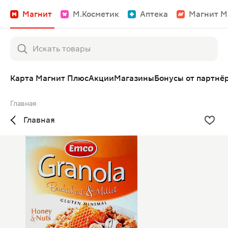
Магнит
М.Косметик
Аптека
Магнит М
Карта Магнит Плюс
Акции
Магазины
Бонусы от партнё
Главная
Главная