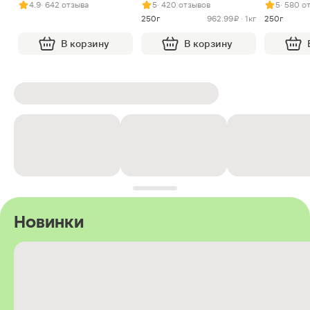
4.9
· 642 отзыва
5
· 420 отзывов
5
· 580 о
250г
962.99 ₽ · 1кг
250г
В корзину
В корзину
Новинки