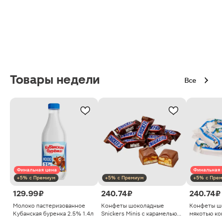
Товары недели
Все
Финальная цена
Финальная 
+5% с Премиум
+5% с Премиум
+5% с Пре
129.99 ₽
240.74 ₽
240.74 ₽
Молоко пастеризованное
Конфеты шоколадные
Конфеты ш
Кубанская буренка 2.5% 1.4л
Snickers Minis с карамелью
мякотью ко
арахисом и нугой