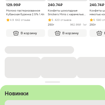
129.99 ₽
240.74 ₽
240.74 ₽
Молоко пастеризованное
Конфеты шоколадные
Конфеты ш
Кубанская буренка 2.5% 1.4л
Snickers Minis с карамелью
мякотью ко
арахисом и нугой
4.9
· 642 отзыва
5
· 420 отзывов
5
· 580 о
250г
962.99 ₽ · 1кг
250г
В корзину
В корзину
Новинки