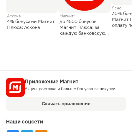
Ясно
30% бон
Аскона
Магнит:
Магнит 
4% бонусами Магнит
до 4500 бонусов
оплату 
Плюса: Аскона
Магнит Плюса: за
сессии: 
каждую банковскую
карту
Приложение Магнит
Акции, доставка и больше бонусов за покупки
Скачать приложение
Наши соцсети